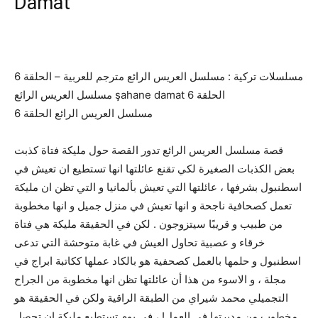
Damat
مسلسلات تركية : مسلسل العريس الرائع مترجم للعربية – الحلقة 6
مسلسل العريس الرائع şahane damat الحلقة 6
مسلسل العريس الرائع الحلقة 6
قصة مسلسل العريس الرائع تدور القصة حول مليكة فتاة كذبت
بعض الكذبات الصغيرة لكي تقنع عائلتها انها تستطيع ان تعيش في
اسطنبول بشرفها ، عائلتها التي تعيش بألمانيا و التي تظن ان مليكة
تعمل كصحافية ناجحة و انها تعيش في منزل جميل و انها مخطوبة
من طبيب و قريبًا سيتزوجون . لكن في الحقيقة مليكة هي فتاة
خرقاء و عصبية تحاول العيش في غابة متوحشة التي تدعى
اسطنبول و حلمها بالعمل كصحفية هو بالكاد عملها ككاتبة ابراج في
مجلة ، و الاسوء من هذا أن عائلتها تظن انها مخطوبة من الجراح
التجميلي محمد شيراي من الطبقة الراقية ولكن في الحقيقة هو
مخطوب من مديرتها في العمل! ، في يوم تستطيع مليكة ان تحصل