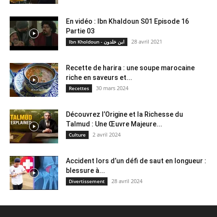
En vidéo : Ibn Khaldoun S01 Episode 16
Partie 03
28 avril 2021
Ibn Kholdoun - ابن خلدون
Recette de harira : une soupe marocaine
riche en saveurs et...
30 mars 2024
Recettes
Découvrez l’Origine et la Richesse du
Talmud : Une Œuvre Majeure...
2 avril 2024
Culture
Accident lors d’un défi de saut en longueur :
blessure à...
28 avril 2024
Divertissement