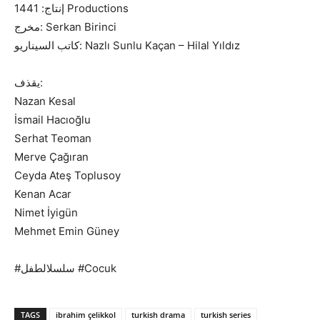
إنتاج: 1441 Productions
مخرج: Serkan Birinci
كاتب السيناريو: Nazlı Sunlu Kaçan – Hilal Yıldız
يقذف:
Nazan Kesal
İsmail Hacıoğlu
Serhat Teoman
Merve Çağıran
Ceyda Ateş Toplusoy
Kenan Acar
Nimet İyigün
Mehmet Emin Güney
#سلسلالطفل #Cocuk
TAGS
ibrahim çelikkol
turkish drama
turkish series