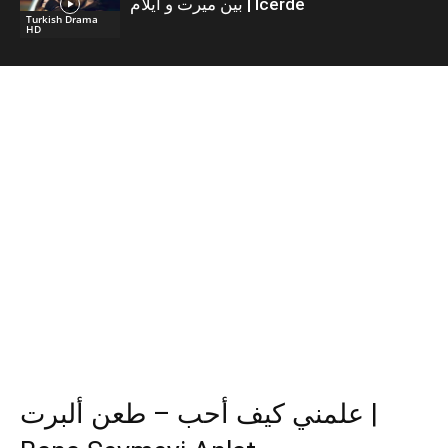
بين ميرت و ايلام | İcerde
Turkish Drama
HD
علمني كيف أحب – طعن ألبرت ​|