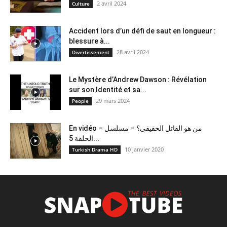
2 avril 2024
Culture
Accident lors d’un défi de saut en longueur :
blessure à...
28 avril 2024
Divertissement
Le Mystère d’Andrew Dawson : Révélation
sur son Identité et sa...
29 mars 2024
People
En vidéo – من هو القاتل الحقيقي؟ – مسلسل
الحلقة 5...
10 janvier 2020
Turkish Drama HD