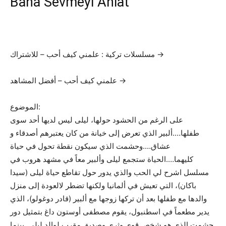
Bana Sevmeyi Anlat
مسلسلات تركية : علمني كيف أحب – للاشتراك →
علمني كيف أحب – أفضل المشاهد →
الموضوع:
على الرغم من الحشود حولها، ليلى ليس لديها أحد سوى
طفلها….ألبير الذي تعرض إلى خيانة من كان يعتبرهم أصدقاء و
عشاق….وحشمت الذي سيكون نقطة تحول في حياة
كليهما….الحياة ستجمع ليلى وألبير معاً في مشهد هروب في
مسلسل اشرح لي الحب والذي يدور حول تقاطع حياة ليلى (سيدا
باكان)، التي تعيش في ألمانيا ولكنها تضطر لالعودة إلى منزل
والدها مع طفلها بعد أن تركها زوجها مع ألبير (قادر دوغولو)، الذي
يدير مطعماً في اسطنبول، يقوم مصطفى أوستون داغ بتمثيل دور
حشمت الذي هو شخص قوي وثري وصديق مقرب لوالد ليلى. بينما