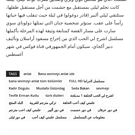
كانت تحلم ليلى بمستقبل مع حشمت من أجل مستقبل طفلها،
ستلتقي ليلي ألبير (قادر دوغولو) في ليلة حيث تنقلب فيها حياتها
رأساً على عقب. ستؤثر شخصية جنان التي تمثلها دولوناي سوي
سارت على مسار القصة كمتابعة وثيقة لهذه المرحلة بأكملها
مسلسل اشرح لي الحب الذي من إخراج مسعود أراسلان وتأليف
دنيز أكجاي، سيكون أمام الجمهورفي قناة فوكس في شهر
أغسطس
TAGS
anlat
Bana sevmeyi anlat izle
bana sevmeyi anlat tüm bölümler
FULL HD مسلسل الدراما
Kadir Dogulu
Mustafa Üstündag
Seda Bakan
sevmeyi
Tevfik Erman Kutlu
türk dizileri
اشرح لي الحب الحلقة 1 مدبلجة
علمني كيف أحب الحلقة
تركي مترجم للعربية
البلد المنتج
في دور عرفان
في دور حسمت
في دور ألبير
علمني كيف احب مترجم
معلومات عن المسلسل
مسلسل علمني كيف أحب
في دور ليلى