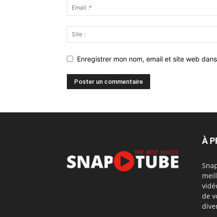
Enregistrer mon nom, email et site web dans
À 
Snap
meil
vidé
de v
dive