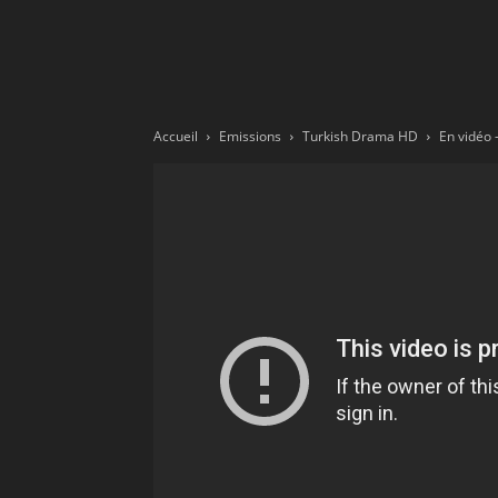
Ne
sé
Accueil
Emissions
Turkish Drama HD
pa
Sn