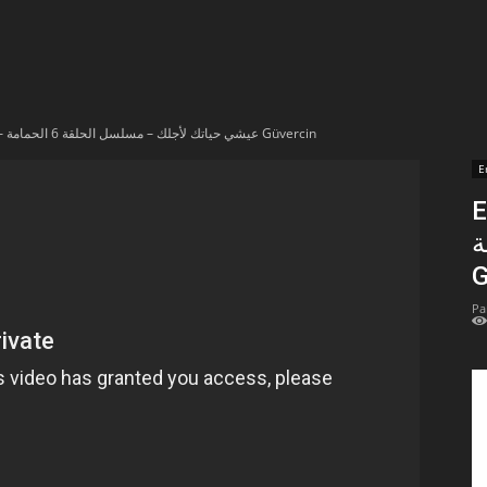
t
lectionnées
En vidéo – عيشي حياتك لأجلك – مسلسل الحلقة 6 الحمامة Güvercin
r
E
En 
apTube
– مة
G
Pa