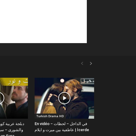
Turkish Drama HD
En vidéo – في الداخل – لحظات
عاطفية بين ميرت و ايلام | İcerde
والشورى – سيت
yit ve Sura