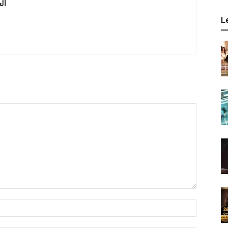
 العربية
L