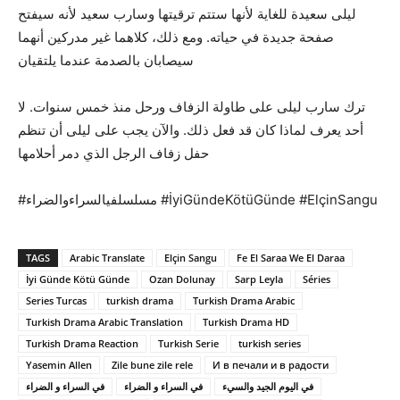
ليلى سعيدة للغاية لأنها ستتم ترقيتها وسارب سعيد لأنه سيفتح
صفحة جديدة في حياته. ومع ذلك، كلاهما غير مدركين أنهما
سيصابان بالصدمة عندما يلتقيان
ترك سارب ليلى على طاولة الزفاف ورحل منذ خمس سنوات. لا
أحد يعرف لماذا كان قد فعل ذلك. والآن يجب على ليلى أن تنظم
حفل زفاف الرجل الذي دمر أحلامها
#مسلسلفيالسراءوالضراء #İyiGündeKötüGünde #ElçinSangu
TAGS
Arabic Translate
Elçin Sangu
Fe El Saraa We El Daraa
İyi Günde Kötü Günde
Ozan Dolunay
Sarp Leyla
Séries
Series Turcas
turkish drama
Turkish Drama Arabic
Turkish Drama Arabic Translation
Turkish Drama HD
Turkish Drama Reaction
Turkish Serie
turkish series
Yasemin Allen
Zile bune zile rele
И в печали и в радости
في اليوم الجيد والسيء
في السراء و الضراء