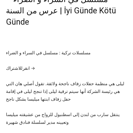
عرس من السنة | İyi Günde Kötü
Günde
مسلسلات تركية : مسلسل في السراء و الضراء
انقرللاشتراك →
ليلى هي منظمة حفلات زفاف ناجحة ولائقة. تقول أصلي هان التي
هي رئيسة الشركة أنها سيتم ترقية ليلى إذا تنجح ليلى في إقامة
حفل زفاف ابنتها ميليسا بشكل ناجح
ينتقل سارب من لندن إلى اسطنبول للزواج من عشيقته ميليسا
وتعيينه مدير لسلسلة فنادق شهيرة