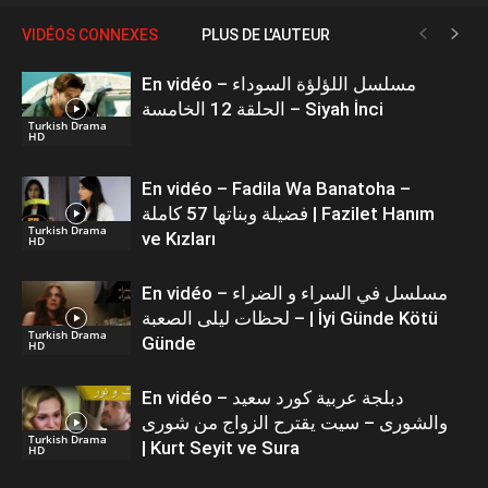
VIDÉOS CONNEXES
PLUS DE L'AUTEUR
En vidéo – مسلسل اللؤلؤة السوداء
الحلقة 12 الخامسة – Siyah İnci
Turkish Drama
HD
En vidéo – Fadila Wa Banatoha –
فضيلة وبناتها 57 كاملة | Fazilet Hanım
Turkish Drama
ve Kızları
HD
En vidéo – مسلسل في السراء و الضراء
– لحظات ليلى الصعبة | İyi Günde Kötü
Turkish Drama
Günde
HD
En vidéo – دبلجة عربية كورد سعيد
والشورى – سيت يقترح الزواج من شورى
Turkish Drama
| Kurt Seyit ve Sura
HD