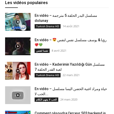
Les vidéos populaires
En vidéo – مسلسل البدر الحلقة 5 مترجمة
dolunay
14 août 2021
Turkish Drama HD
En vidéo –
رؤيا & يوسف مسلسل نفس لنفس
8 avril 2021
نفسا لنفس
En vidéo – Kaderimin Yazıldığı Gün مسلسل
لعبة القدر الحلقة 7
22 mars 2021
Turkish Drama HD
En vidéo – حياة ومراد اغنية الحضن اليسا مسلسل
الحب لا...
24 mars 2020
الحب لا يفهم الكلام
Comment résoudre l’erreur 503 backend is