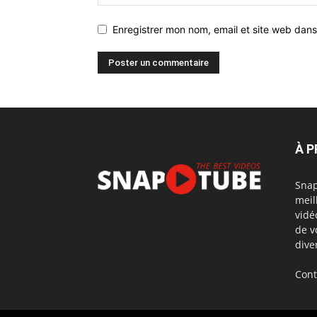
Enregistrer mon nom, email et site web dans
À 
Snap
meil
vidé
de v
dive
Cont