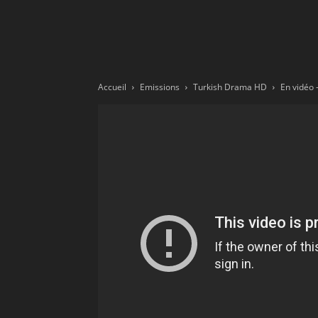
Ne
sé
Accueil
Emissions
Turkish Drama HD
pa
Sn