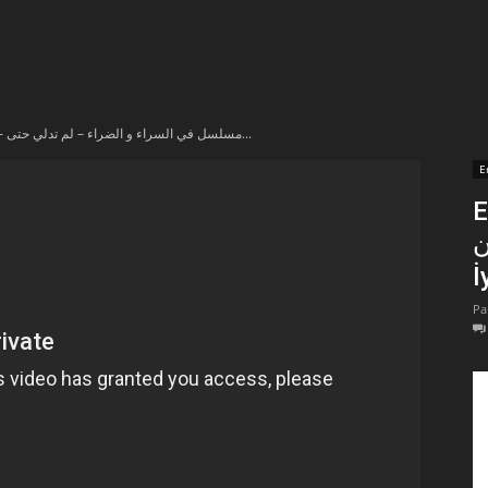
t
lectionnées
En vidéo – مسلسل في السراء و الضراء – لم تدلي حتى...
r
E
En 
apTube
ن
İ
Pa