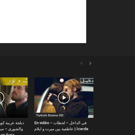
Turkish Drama HD
En vidéo – في الداخل – لحظات
عاطفية بين ميرت و ايلام | İcerde
والشورى – سيت
yit ve Sura