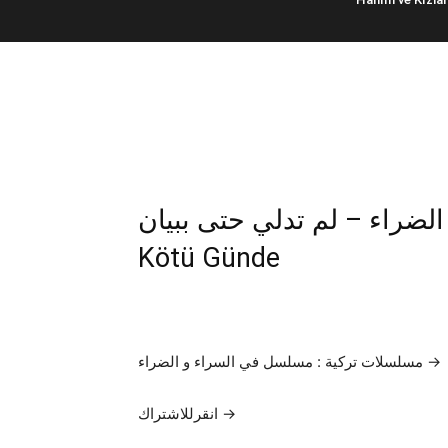
اء و الضراء – لم تدلي حتى ببيان
Kötü Günde
مسلسلات تركية : مسلسل في السراء و الضراء →
انقرللاشتراك →