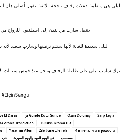
ليلى هي منظمة حفلات زفاف ناجحة ولائقة. تقول أصلي هان التي 
ينتقل سارب من لندن إلى اسطنبول للزواج من ع
ليلى سعيدة للغاية لأنها ستتم ترقيتها وسارب سعيد لأنه 
ترك سارب ليلى على طاولة الزفاف ورحل منذ خمس سنوات. لا أ
ötüGünde #ElçinSangu
We El Daraa
İyi Günde Kötü Günde
Ozan Dolunay
Sarp Leyla
a Arabic Translation
Turkish Drama HD
es
Yasemin Allen
Zile bune zile rele
И в печали и в радости
مسلسل
في اليوم الجيد واليوم السييء
في ال