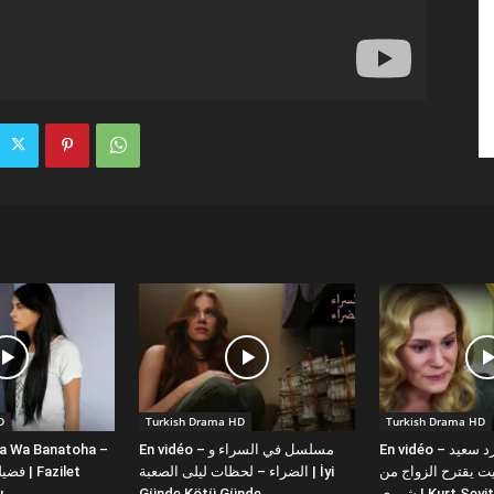
D
Turkish Drama HD
Turkish Drama HD
la Wa Banatoha –
En vidéo – مسلسل في السراء و
En vidéo – دبلجة عربية كورد سعيد
 يقترح الزواج من
الضراء – لحظات ليلى الصعبة | İyi
ı
Günde Kötü Günde
شورى | Kurt Se