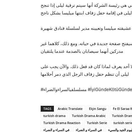
هي رئيسة الشركة أنها سيتم ترقية ليلى إذا تنجح
ليلى في إقامة حفل زفاف ابنتها ميليسا بشكل ناجح
شيقته ميليسا وتعيينه مدير لسلسلة فنادق شهيرة
سيفتح صفحة جديدة في حياته. ومع ذلك، كلاهما غير
مدركين أنهما سيصابان بالصدمة عندما يلتقيان
حد يعرف لماذا كان قد فعل ذلك. والآن يجب على
ليلى أن تنظم حفل زفاف الرجل الذي دمر أحلامها
#مسلسلفيالسراءوالضراء #İyiGündeK
TAGS
Arabic Translate
Elçin Sangu
Fe El Saraa 
turkish drama
Turkish Drama Arabic
Turkish Dram
Turkish Drama Reaction
Turkish Serie
turkish seri
يوم الجيد والسيء
في السراء و الضراء