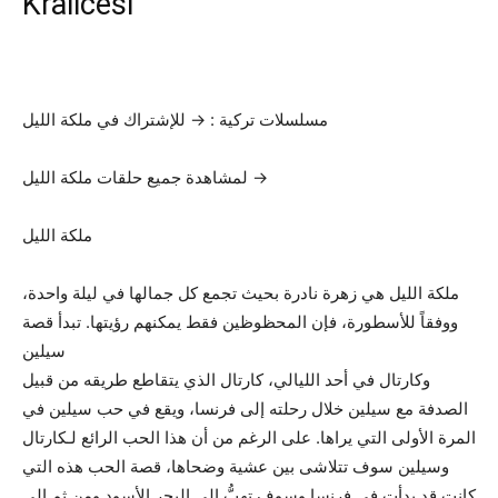
Kralicesi
مسلسلات تركية : → للإشتراك في ملكة الليل
لمشاهدة جميع حلقات ملكة الليل →
ملكة الليل
ملكة الليل هي زهرة نادرة بحيث تجمع كل جمالها في ليلة واحدة،
ووفقاً للأسطورة، فإن المحظوظين فقط يمكنهم رؤيتها. تبدأ قصة
سيلين
وكارتال في أحد الليالي، كارتال الذي يتقاطع طريقه من قبيل
الصدفة مع سيلين خلال رحلته إلى فرنسا، ويقع في حب سيلين في
المرة الأولى التي يراها. على الرغم من أن هذا الحب الرائع لـكارتال
وسيلين سوف تتلاشى بين عشية وضحاها، قصة الحب هذه التي
كانت قد بدأت في فرنسا وسوف تهبُّ إلى البحر الأسود ومن ثم إلى