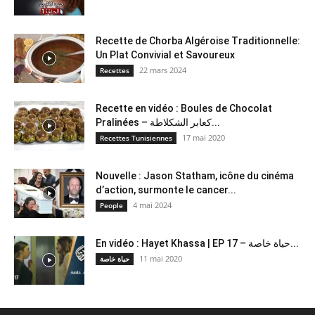
Recette de Chorba Algéroise Traditionnelle:
Un Plat Convivial et Savoureux
22 mars 2024
Recettes
Recette en vidéo : Boules de Chocolat
Pralinées – كعابر الشكلاطة...
17 mai 2020
Recettes Tunisiennes
Nouvelle : Jason Statham, icône du cinéma
d’action, surmonte le cancer...
4 mai 2024
People
En vidéo : Hayet Khassa | EP 17 – حياة خاصة...
11 mai 2020
حياة خاصة