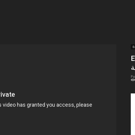
t
lectionnées
r
E
E
apTube
Pa