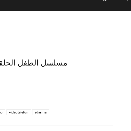
uk مسلسل الطفل الحلقة 18 مترجمة للعربية
eo
videotelefon
zdarma