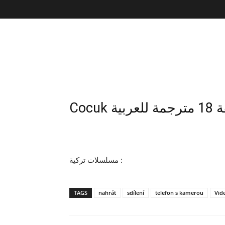
Coc
مسلسلات تركية :
TAGS
nahrát
sdílení
telefon s kamerou
Vid