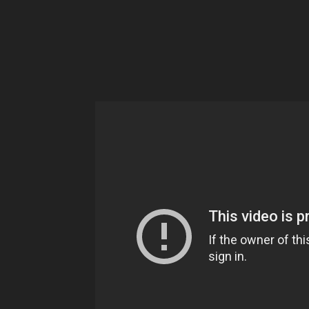
Ne
sé
pa
Sn