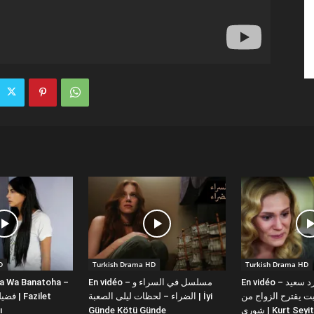
D
Turkish Drama HD
Turkish Drama HD
la Wa Banatoha –
En vidéo – مسلسل في السراء و
En vidéo – دبلجة عربية كورد سعيد
 يقترح الزواج من
الضراء – لحظات ليلى الصعبة | İyi
ı
Günde Kötü Günde
شورى | Kurt Se