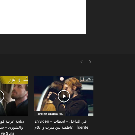
Turkish Drama HD
En vidéo – في الداخل – لحظات
عاطفية بين ميرت و ايلام | İcerde
والشورى – سيت
yit ve Sura