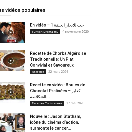
es vidéos populaires
En vidéo – حب للايجار الحلقة 1
4 novembre 2020
Turkish Drama HD
Recette de Chorba Algéroise
Traditionnelle: Un Plat
Convivial et Savoureux
22 mars 2024
Recettes
Recette en vidéo : Boules de
Chocolat Pralinées – كعابر
الشكلاطة...
17 mai 2020
Recettes Tunisiennes
Nouvelle : Jason Statham,
icône du cinéma d’action,
surmonte le cancer...