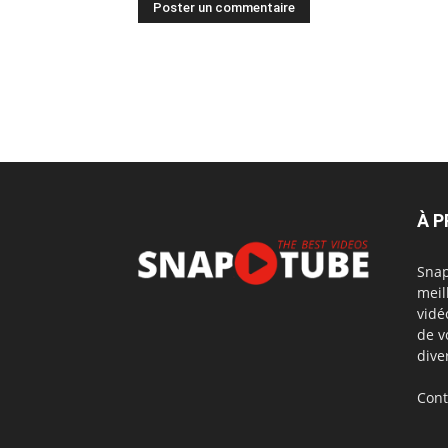
À 
Snap
meil
vidé
de v
dive
Cont