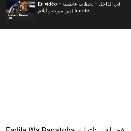
En vidéo – في الداخل – لحظات عاطفية
بين ميرت و ايلام | İcerde
Turkish Drama
HD
Fadila Wa Banatoha – فضيلة وبناتها