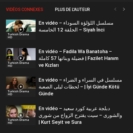
VIDÉOS CONNEXES
PLUS DE L'AUTEUR
En vidéo – مسلسل اللؤلؤة السوداء
الحلقة 12 الخامسة – Siyah İnci
Turkish Drama
HD
En vidéo – Fadila Wa Banatoha –
فضيلة وبناتها 57 كاملة | Fazilet Hanım
Turkish Drama
ve Kızları
HD
En vidéo – مسلسل في السراء و الضراء
– لحظات ليلى الصعبة | İyi Günde Kötü
Turkish Drama
Günde
HD
En vidéo – دبلجة عربية كورد سعيد
والشورى – سيت يقترح الزواج من شورى
Turkish Drama
| Kurt Seyit ve Sura
HD