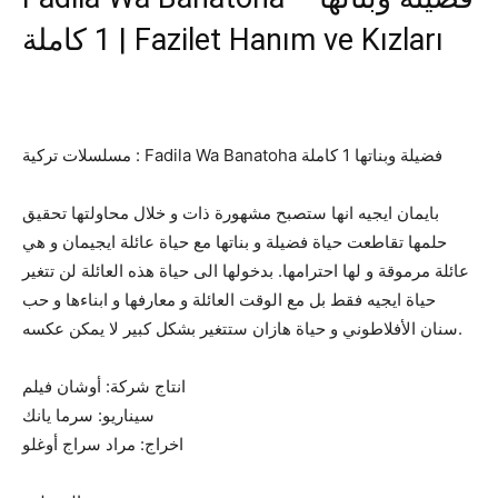
1 كاملة | Fazilet Hanım ve Kızları
مسلسلات تركية : Fadila Wa Banatoha فضيلة وبناتها 1 كاملة
بايمان ايجيه انها ستصبح مشهورة ذات و خلال محاولتها تحقيق
حلمها تقاطعت حياة فضيلة و بناتها مع حياة عائلة ايجيمان و هي
عائلة مرموقة و لها احترامها. بدخولها الى حياة هذه العائلة لن تتغير
حياة ايجيه فقط بل مع الوقت العائلة و معارفها و ابناءها و حب
سنان الأفلاطوني و حياة هازان ستتغير بشكل كبير لا يمكن عكسه.
انتاج شركة: أوشان فيلم
سيناريو: سرما يانك
اخراج: مراد سراج أوغلو