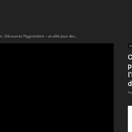
t
lectionnées
n : Découvrez l’hygromètre – un allié pour des...
r
L
C
apTube
p
l
d
Pa