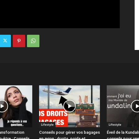
Lifestyle
Lifestyle
ansformation
Conseils pour gérer vos bagages
Éveil de la Kundali
n-être : Conseils
en avion : droits, poids et
conseils pour un