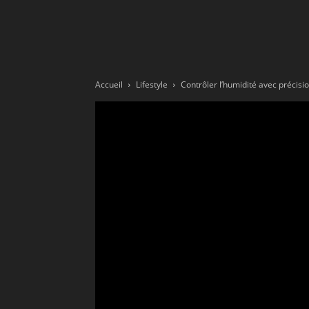
Ne
sé
Accueil
Lifestyle
Contrôler l’humidité avec précisio
pa
Sn