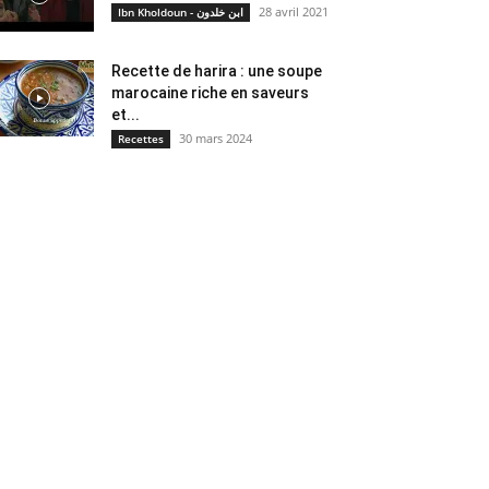
28 avril 2021
Ibn Kholdoun - ابن خلدون
Recette de harira : une soupe
marocaine riche en saveurs
et...
30 mars 2024
Recettes