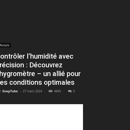
ifestyle
ontrôler l’humidité avec
récision : Découvrez
’hygromètre – un allié pour
es conditions optimales
r
SnapTube
-
27 mars 2024
4845
0