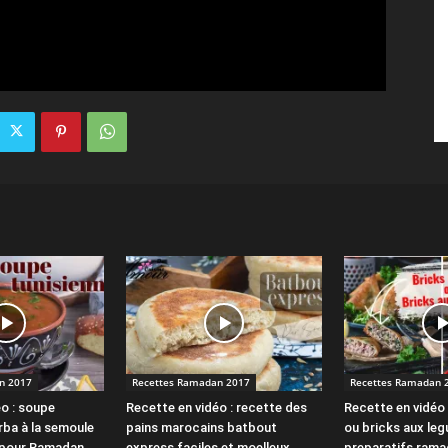
n 2017
Recettes Ramadan 2017
Recettes Ramadan 
o : soupe
Recette en vidéo : recette des
Recette en vidéo 
rba à la semoule
pains marocains batbout
ou bricks aux le
 pour Ramadan
express faciles et moelleux
preparatifs rama