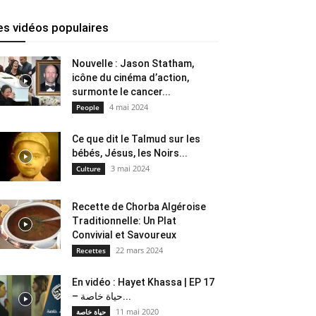
es vidéos populaires
Nouvelle : Jason Statham,
icône du cinéma d’action,
surmonte le cancer...
4 mai 2024
People
Ce que dit le Talmud sur les
bébés, Jésus, les Noirs...
3 mai 2024
Culture
Recette de Chorba Algéroise
Traditionnelle: Un Plat
Convivial et Savoureux
22 mars 2024
Recettes
En vidéo : Hayet Khassa | EP 17
– حياة خاصة...
11 mai 2020
حياة خاصة