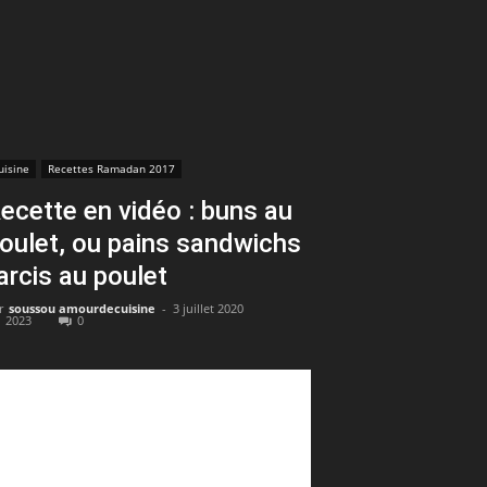
uisine
Recettes Ramadan 2017
ecette en vidéo : buns au
oulet, ou pains sandwichs
arcis au poulet
r
soussou amourdecuisine
-
3 juillet 2020
2023
0