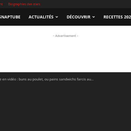
nt
Biographies des stars
apTube.tn
SNAPTUBE
ACTUALITÉS
DÉCOUVRIR
RECETTES 20
- Advertisement -
gardez
e en vidéo : buns au poulet, ou pains sandwichs farcis au...
illeures
déos