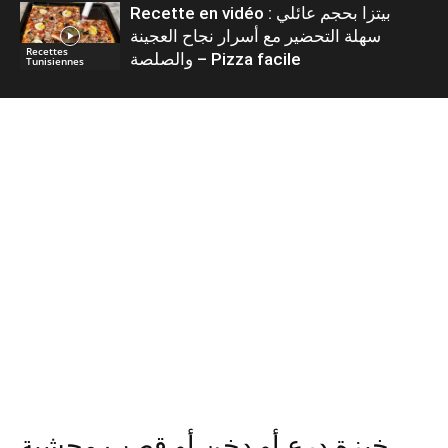
Recette en vidéo : بيتزا بحجم عائلي
سهلة التحضير مع أسرار نجاح العجينة
Recettes
والصلصة – Pizza facile
Tunisiennes
خبزة درع أو دخن أو قصب محشية