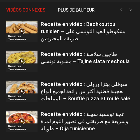
VIDÉOS CONNEXES
PLUS DE L'AUTEUR
Recette en vidéo : Bachkoutou
tunisien – بشكوطو العيد التونسي على
Recettes
طريقة المحترفين
Tunisiennes
Recette en vidéo : طاجين سلاطة
مشوية تونسي – Tajine slata mechouia
Recettes
Tunisiennes
Recette en vidéo : سوفلي بيتزا ورولي
بعجينة قطنية أكثر من رائعة لجميع أنواع
Recettes
المملحات – Soufflé pizza et roulé salé
Tunisiennes
Recette en vidéo : عجة تونسية سهلة
وسريعة مع طريقتي في تصبير الثوم لمدة
Recettes
طويلة – Ojja tunisienne
Tunisiennes