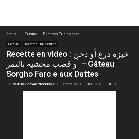
Accueil
Cuisine
Recettes Tunisiennes
Cuisine
Recettes Tunisiennes
Recette en vidéo : خبزة درع أو دخن
أو قصب محشية بالتمر – Gâteau
Sorgho Farcie aux Dattes
Par
soussou amourdecuisine
-
10 mars 2020
3910
0