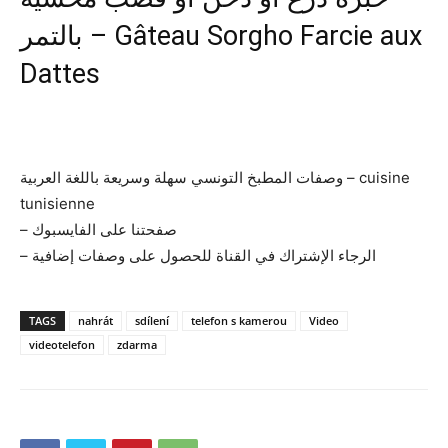
بالتمر – Gâteau Sorgho Farcie aux
Dattes
وصفات المطبخ التونسي سهلة وسريعة باللغة العربية – cuisine
tunisienne
– صفحتنا على الفايسبوك
– الرجاء الإشتراك في القناة للحصول على وصفات إضافية
TAGS
nahrát
sdílení
telefon s kamerou
Video
videotelefon
zdarma