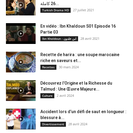
26 كاملة...
27 juillet 2021
Turkish Drama HD
En vidéo : Ibn Khaldoun S01 Episode 16
Partie 03
28 avril 2021
Ibn Kholdoun - ابن خلدون
Recette de harira : une soupe marocaine
riche en saveurs et...
30 mars 2024
Recettes
Découvrez l’Origine et la Richesse du
Talmud : Une Œuvre Majeure...
2 avril 2024
Culture
Accident lors d’un défi de saut en longueur :
blessure à...
28 avril 2024
Divertissement