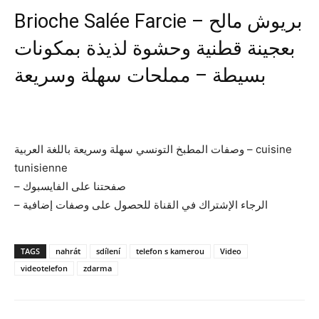
Brioche Salée Farcie – بريوش مالح
بعجينة قطنية وحشوة لذيذة بمكونات
بسيطة – مملحات سهلة وسريعة
وصفات المطبخ التونسي سهلة وسريعة باللغة العربية – cuisine
tunisienne
– صفحتنا على الفايسبوك
– الرجاء الإشتراك في القناة للحصول على وصفات إضافية
TAGS
nahrát
sdílení
telefon s kamerou
Video
videotelefon
zdarma