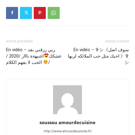
Article précédent
Article suivant
En vidéo – ✞シ《سوف اضل
En vidéo – ربي رزقني بفد
احبك مثل حب الملائكه لربها 》✞
عشكك
اغنيهةة نااار /2020 /
الحب لا يفهم الكلام
/
シ
soussou amourdecuisine
http://www.amourdecuisine.fr/