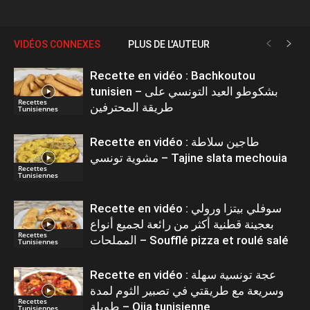
VIDÉOS CONNEXES
PLUS DE L'AUTEUR
Recette en vidéo : Bachkoutou
tunisien – بشكوطو العيد التونسي على
Recettes
طريقة المحترفين
Tunisiennes
Recette en vidéo : طاجين سلاطة
مشوية تونسي – Tajine slata mechouia
Recettes
Tunisiennes
Recette en vidéo : سوفلي بيتزا ورولي
بعجينة قطنية أكثر من رائعة لجميع أنواع
Recettes
المملحات – Soufflé pizza et roulé salé
Tunisiennes
Recette en vidéo : عجة تونسية سهلة
وسريعة مع طريقتي في تصبير الثوم لمدة
Recettes
طويلة – Ojja tunisienne
Tunisiennes