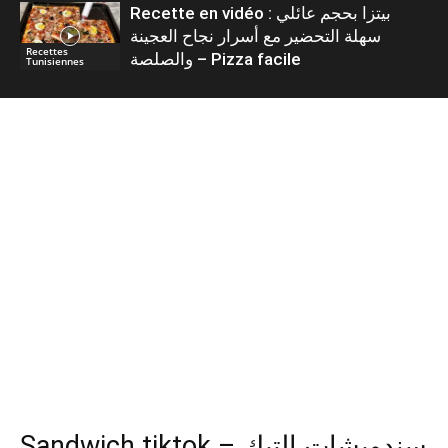
Recette en vidéo : بيتزا بحجم عائلي
سهلة التحضير مع أسرار نجاح العجينة
Recettes
والصلصة – Pizza facile
Tunisiennes
Sandwich tiktok – سندويشات التيك