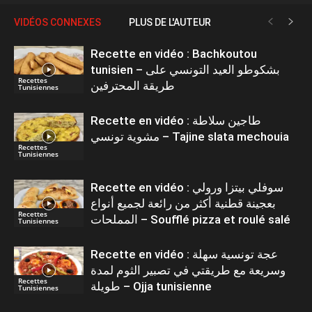
VIDÉOS CONNEXES
PLUS DE L'AUTEUR
Recette en vidéo : Bachkoutou
tunisien – بشكوطو العيد التونسي على
Recettes
طريقة المحترفين
Tunisiennes
Recette en vidéo : طاجين سلاطة
مشوية تونسي – Tajine slata mechouia
Recettes
Tunisiennes
Recette en vidéo : سوفلي بيتزا ورولي
بعجينة قطنية أكثر من رائعة لجميع أنواع
Recettes
المملحات – Soufflé pizza et roulé salé
Tunisiennes
Recette en vidéo : عجة تونسية سهلة
وسريعة مع طريقتي في تصبير الثوم لمدة
Recettes
طويلة – Ojja tunisienne
Tunisiennes