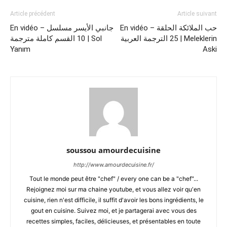
Article précédent
Article suivant
En vidéo – حب الملائكة الحلقة
En vidéo – جانبي الأيسر مسلسل
25 الترجمة العربية | Meleklerin
10 القسم كاملة مترجمة | Sol
Yanım
Aski
soussou amourdecuisine
http://www.amourdecuisine.fr/
Tout le monde peut être "chef" / every one can be a "chef"...
Rejoignez moi sur ma chaine youtube, et vous allez voir qu'en
cuisine, rien n'est difficile, il suffit d'avoir les bons ingrédients, le
gout en cuisine. Suivez moi, et je partagerai avec vous des
recettes simples, faciles, délicieuses, et présentables en toute