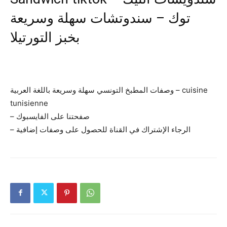
توك – سندوتشات سهلة وسريعة
بخبز التورتيلا
وصفات المطبخ التونسي سهلة وسريعة باللغة العربية – cuisine
tunisienne
– صفحتنا على الفايسبوك
– الرجاء الإشتراك في القناة للحصول على وصفات إضافية