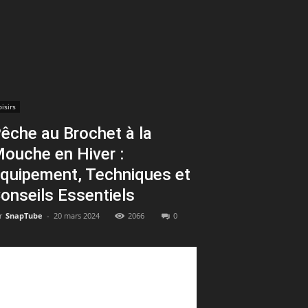
oisirs
êche au Brochet à la
ouche en Hiver :
quipement, Techniques et
onseils Essentiels
r
SnapTube
-
20 mars 2024
2066
0