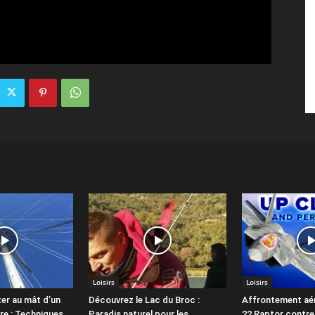
Loisirs
Loisirs
r au mât d’un
Découvrez le Lac du Broc :
Affrontement aéri
aire : Techniques
Paradis naturel pour les
22 Raptor contre