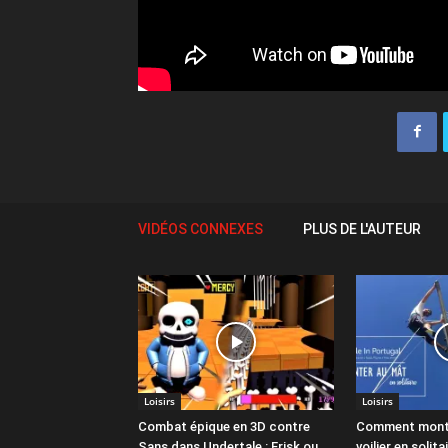
VIDÉOS CONNEXES
PLUS DE L'AUTEUR
Loisirs
Loisirs
Combat épique en 3D contre
Comment monte
Sans dans Undertale : Frisk ou
voilier en solit