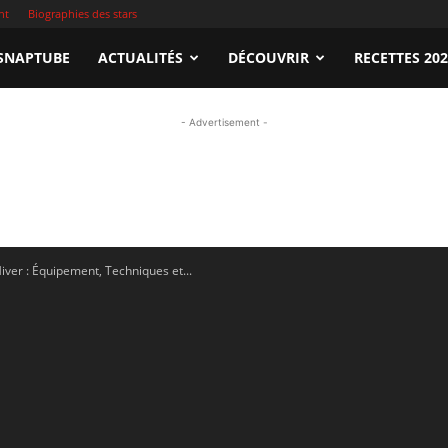
nt
Biographies des stars
apTube.tn
SNAPTUBE
ACTUALITÉS
DÉCOUVRIR
RECETTES 20
- Advertisement -
gardez
ver : Équipement, Techniques et...
illeures
déos