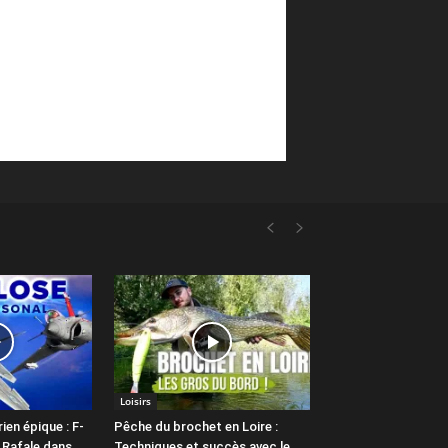
Loisirs
en épique : F-
Pêche du brochet en Loire :
 Rafale dans
Techniques et succès avec le