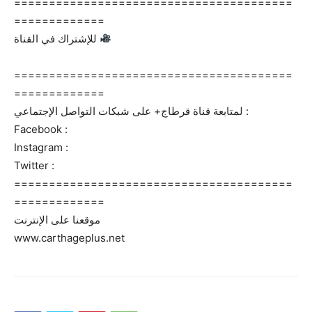
========================================
=============
للإشتراك في القناة
========================================
=============
لمتابعة قناة قرطاج+ على شبكات التواصل الإجتماعي :
Facebook :
Instagram :
Twitter :
========================================
=============
موقعنا على الإنترنت
www.carthageplus.net