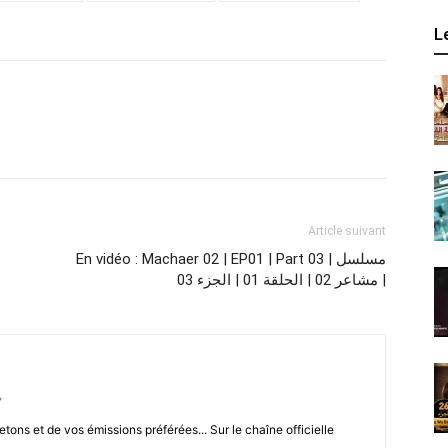
L
Article suivant
En vidéo : Machaer 02 | EP01 | Part 03 | مسلسل
مشاعر 02 | الحلقة 01 | الجزء 03 |
/
letons et de vos émissions préférées... Sur le chaîne officielle