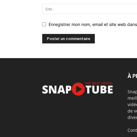
Enregistrer mon nom, email et site web dans
À 
Snap
meil
vidé
de v
dive
Cont