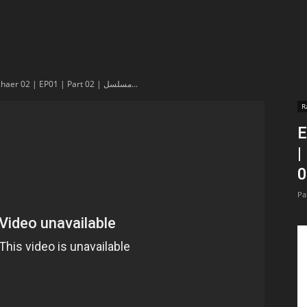
t
lectionnées
En vidéo : Machaer 02 | EP01 | Part 02 | مسلسل...
r
R
E
apTube
| P
Pa