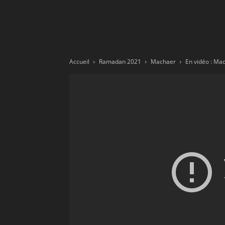
Ne
sé
Accueil
Ramadan 2021
Machaer
pa
Sn