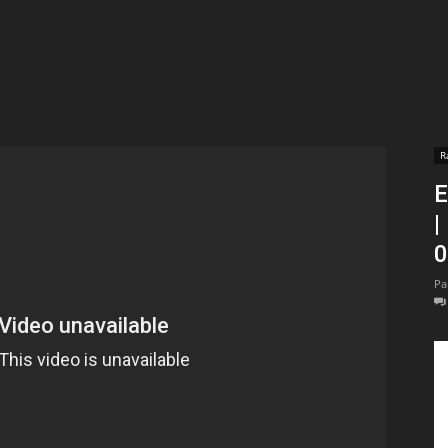
t
lectionnées
r
R
E
apTube
| P
Pa