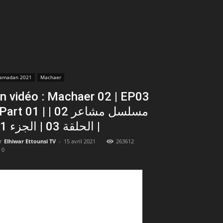
amadan 2021
Machaer
n vidéo : Machaer 02 | EP03
art 01 | مسلسل مشاعر 02 |
الحلقة 03 | الجزء 01 |
r
Elhiwar Ettounsi TV
-
15 avril 2021
263612
0