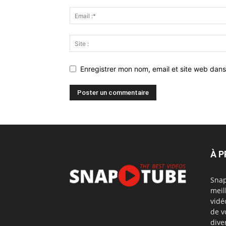
Enregistrer mon nom, email et site web dans
À 
Snap
meil
vidé
de v
dive