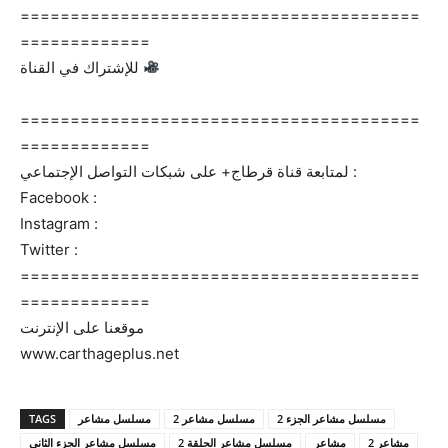
========================================
=============
للإشتراك في القناة
========================================
=============
لمتابعة قناة قرطاج+ على شبكات التواصل الإجتماعي :
Facebook :
Instagram :
Twitter :
========================================
=============
موقعنا على الإنترنت
www.carthageplus.net
TAGS
مسلسل مشاعر
مسلسل مشاعر 2
مسلسل مشاعر الجزء 2
مشاعر 2
مشاعر
مسلسل مشاعر الحلقة 2
مسلسل مشاعر الجزء الثاني