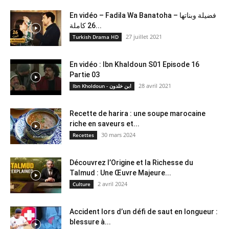
En vidéo – Fadila Wa Banatoha – فضيلة وبناتها
26 كاملة...
27 juillet 2021
Turkish Drama HD
En vidéo : Ibn Khaldoun S01 Episode 16
Partie 03
28 avril 2021
Ibn Kholdoun - ابن خلدون
Recette de harira : une soupe marocaine
riche en saveurs et...
30 mars 2024
Recettes
Découvrez l’Origine et la Richesse du
Talmud : Une Œuvre Majeure...
2 avril 2024
Culture
Accident lors d’un défi de saut en longueur :
blessure à...