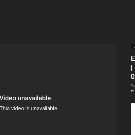
t
lectionnées
r
R
E
apTube
| P
Pa