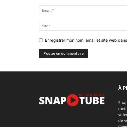
Enregistrer mon nom, email et site web dans
À 
Snap
meil
vidé
de v
dive