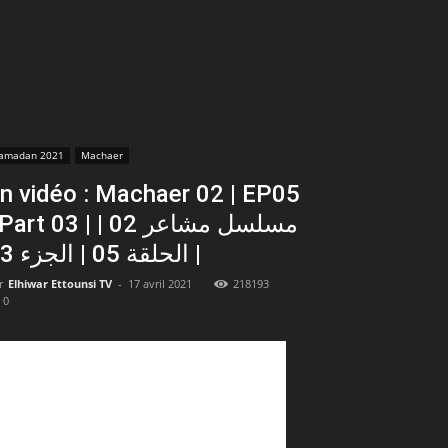
amadan 2021
Machaer
n vidéo : Machaer 02 | EP05
art 03 | مسلسل مشاعر 02 |
الحلقة 05 | الجزء 03 |
r
Elhiwar Ettounsi TV
-
17 avril 2021
218193
0