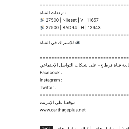
===============================
ترددات القناة :
27500 | Nilesat | V | 11657
27500 | BADR4 | H | 12643
===============================
للإشتراك في القناة
===============================
Facebook :
Instagram :
Twitter :
===============================
موقعنا على الإنترنت
www.carthageplus.net
TAGS
كواليس مسلسل مشاعر
مسلسل مشاعر
ر 2