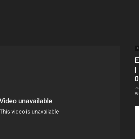
t
lectionnées
r
R
E
apTube
| P
Pa