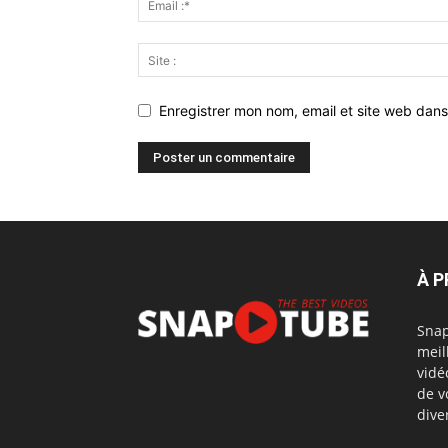
Enregistrer mon nom, email et site web dans
À 
Snap
meil
vidé
de v
dive