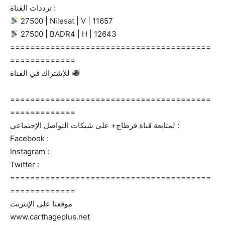
ترددات القناة :
27500 | Nilesat | V | 11657
27500 | BADR4 | H | 12643
========================================
=============
للإشتراك في القناة
========================================
=============
لمتابعة قناة قرطاج+ على شبكات التواصل الإجتماعي :
Facebook :
Instagram :
Twitter :
========================================
=============
موقعنا على الإنترنت
www.carthageplus.net