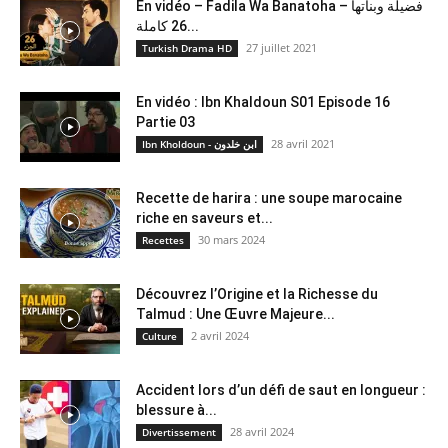
En vidéo – Fadila Wa Banatoha – فضيلة وبناتها
26 كاملة...
27 juillet 2021
Turkish Drama HD
En vidéo : Ibn Khaldoun S01 Episode 16
Partie 03
28 avril 2021
Ibn Kholdoun - ابن خلدون
Recette de harira : une soupe marocaine
riche en saveurs et...
30 mars 2024
Recettes
Découvrez l’Origine et la Richesse du
Talmud : Une Œuvre Majeure...
2 avril 2024
Culture
Accident lors d’un défi de saut en longueur :
blessure à...
28 avril 2024
Divertissement