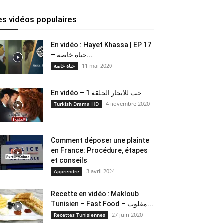
es vidéos populaires
En vidéo : Hayet Khassa | EP 17
– حياة خاصة...
11 mai 2020
حياة خاصة
En vidéo – حب للايجار الحلقة 1
4 novembre 2020
Turkish Drama HD
Comment déposer une plainte
en France: Procédure, étapes
et conseils
3 avril 2024
Apprendre
Recette en vidéo : Makloub
Tunisien – Fast Food – مقلوب...
27 juin 2020
Recettes Tunisiennes