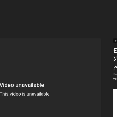
t
lectionnées
r
تص
apTube
ا
م
Pa