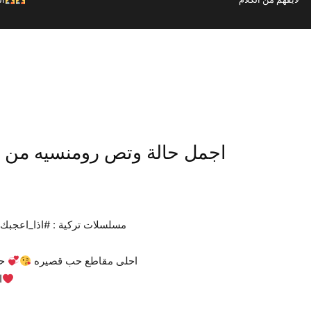
اجمل حالة وتص رومنسيه من م
مسلسلات تركية : #اذا_اعجبك_
احلى مقاطع حب قصيره
حا
#