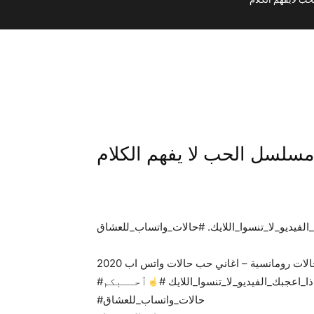
سلسل الحب لا يفهم الكلام
الفيديو_لا_تنسوا_اللايك. #حالات_واتساب_للعشاق
لات رومانسية – اغاني حب حالات واتس اب 2020
اذا_اعجبك_الفيديو_لا_تنسوا_اللايك #
ٱحــبكم
#حالات_واتساب_للعشاق