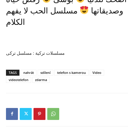
وصديقاتها
مسلسل الحب لا يفهم
الكلام
مسلسلات تركية : مسلسل تركى
TAGS
nahrát
sdílení
telefon s kamerou
Video
videotelefon
zdarma