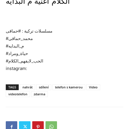
الكلام"اغنية م البدايه
مسلسلات تركية : #حماقى
#محمد_حماقى
#م_البدايه
#حياة_ومراد
#الحب_لايفهم_الكلام
instagram:
TAGS
nahrát
sdílení
telefon s kamerou
Video
videotelefon
zdarma