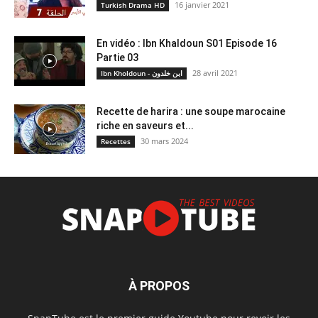
16 janvier 2021
Turkish Drama HD
En vidéo : Ibn Khaldoun S01 Episode 16
Partie 03
28 avril 2021
Ibn Kholdoun - ابن خلدون
Recette de harira : une soupe marocaine
riche en saveurs et...
30 mars 2024
Recettes
À PROPOS