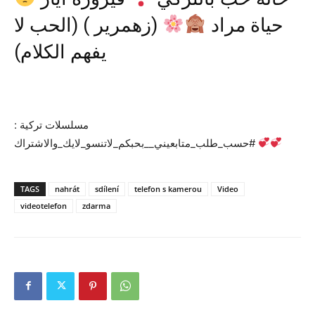
حياة مراد
(زهمرير ) (الحب لا
يفهم الكلام)
مسلسلات تركية :
#حسب_طلب_متابعيني__بحبكم_لاتنسو_لايك_والاشتراك
TAGS
nahrát
sdílení
telefon s kamerou
Video
videotelefon
zdarma