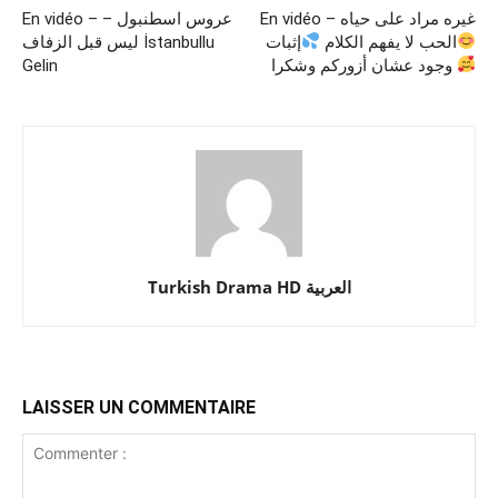
En vidéo – غيره مراد على حياه
En vidéo – عروس اسطنبول –
الحب لا يفهم الكلام
إثبات
ليس قبل الزفاف İstanbullu
Gelin
وجود عشان أزوركم وشكرا
Turkish Drama HD العربية
LAISSER UN COMMENTAIRE