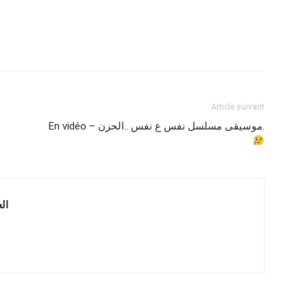
Article suivant
En vidéo – موسيقى مسلسل نفس ع نفس ..الحزن.
 العربية