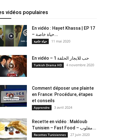
es vidéos populaires
En vidéo : Hayet Khassa | EP 17
– حياة خاصة...
11 mai 2020
حياة خاصة
En vidéo – حب للايجار الحلقة 1
4 novembre 2020
Turkish Drama HD
Comment déposer une plainte
en France: Procédure, étapes
et conseils
3 avril 2024
Apprendre
Recette en vidéo : Makloub
Tunisien – Fast Food – مقلوب...
27 juin 2020
Recettes Tunisiennes