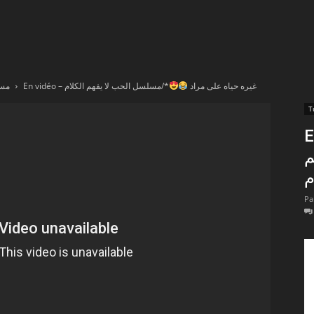
t
lectionnées
En vidéo – غيره حياه على مراد
*/مسلسل الحب لا يفهم الكلام
مسلسل
r
apTube
*
م
Pa