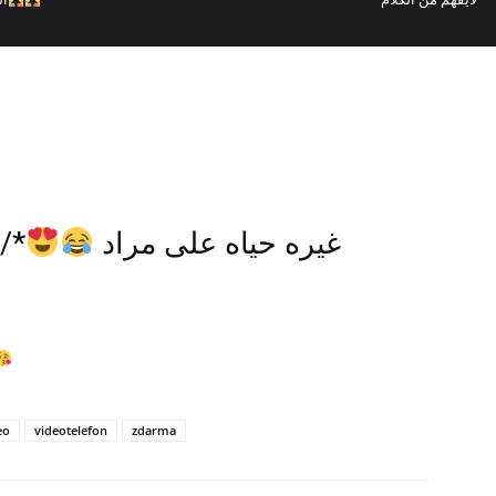
غيره حياه على مراد
مس
eo
videotelefon
zdarma