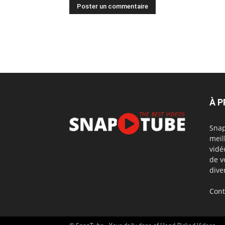
À 
Snap
meil
vidé
de v
dive
Cont