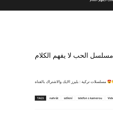
*/لسل الحب لا يفهم الكلام
مسلسلات تركية : بليزز الايك والاشتراك بالقناه
TAGS
nahrát
sdílení
telefon s kamerou
Vid