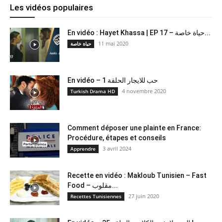
Les vidéos populaires
En vidéo : Hayet Khassa | EP 17 – حياة خاصة...
11 mai 2020
حياة خاصة
En vidéo – حب للايجار الحلقة 1
4 novembre 2020
Turkish Drama HD
Comment déposer une plainte en France:
Procédure, étapes et conseils
3 avril 2024
Apprendre
Recette en vidéo : Makloub Tunisien – Fast
Food – مقلوب...
27 juin 2020
Recettes Tunisiennes