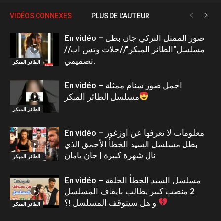
VIDÉOS CONNEXES
PLUS DE L'AUTEUR
En vidéo – صور الممثل التركي جان بطل
مسلسل"الطائر المبكر"//حلات وتس اب//
تصميمي.
الطائر المبكر
En vidéo – اجمل صور سنام ممثلة
مسلسل الطائر المبكر
الطائر المبكر
En vidéo – معلومات لا تعرفها عن اوزغور
بطل مسلسل السيد الخطأ الأحمق الذي
نال شهرة كبيرة | جان يامان
الطائر المبكر
En vidéo – مسلسل السيد الخطأ الحلقة
2 منصب كبير يطالب بايقاف المسلسل
و هل سيتوقف المسلسل !؟
الطائر المبكر