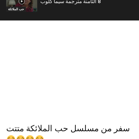
8 الثامنة مترجمة سيما كلوب
حب الملائكة
سفر من مسلسل حب الملائكة متتت