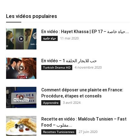
Les vidéos populaires
En vidéo : Hayet Khassa | EP 17 – حياة خاصة...
11 mai 2020
حياة خاصة
En vidéo – حب للايجار الحلقة 1
4 novembre 2020
Turkish Drama HD
Comment déposer une plainte en France:
Procédure, étapes et conseils
3 avril 2024
Apprendre
Recette en vidéo : Makloub Tunisien – Fast
Food – مقلوب...
27 juin 2020
Recettes Tunisiennes