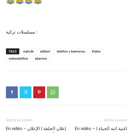
مسلسلات تركية :
TAGS
nahrát
sdílení
telefon s kamerou
Video
videotelefon
zdarma
Article précédent
Article suivant
En vidéo – اغنية انته الحياة |
En vidéo – إعلان الحلقة | الإعلان