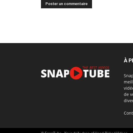
À 
Snap
meil
vidé
de v
dive
Cont