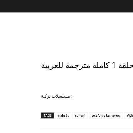
 للعربية
مسلسلات تركية :
TAGS
nahrát
sdílení
telefon s kamerou
Vid