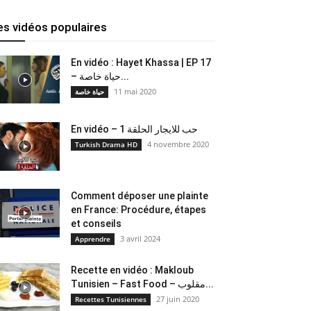
es vidéos populaires
En vidéo : Hayet Khassa | EP 17
– حياة خاصة...
11 mai 2020
حياة خاصة
En vidéo – حب للايجار الحلقة 1
4 novembre 2020
Turkish Drama HD
Comment déposer une plainte
en France: Procédure, étapes
et conseils
3 avril 2024
Apprendre
Recette en vidéo : Makloub
Tunisien – Fast Food – مقلوب...
27 juin 2020
Recettes Tunisiennes