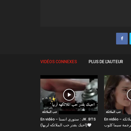
VIDÉOS CONNEXES
PLUS DE L'AUTEUR
حب الملائكة
حب الملائكة
En vidéo – مسلسل حب الملائكة
En vidéo – ستوري انستا : JK .BTS
(احبك بقدر حب الملائكه لربها)