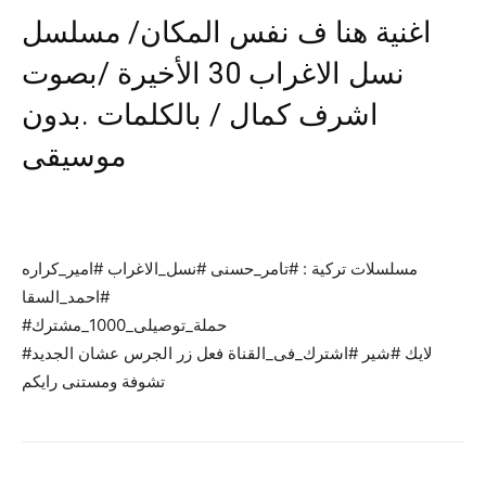
اغنية هنا ف نفس المكان/ مسلسل
نسل الاغراب 30 الأخيرة /بصوت
اشرف كمال / بالكلمات .بدون
موسيقى
مسلسلات تركية : #تامر_حسنى #نسل_الاغراب #امير_كراره
#احمد_السقا
#حملة_توصيلى_1000_مشترك
#لايك #شير #اشترك_فى_القناة فعل زر الجرس عشان الجديد
تشوفة ومستنى رايكم