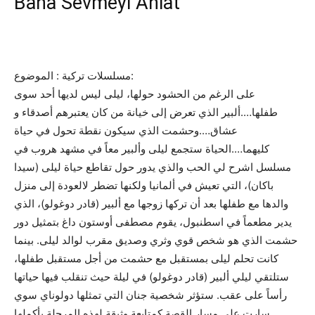
Bana Sevmeyi Anlat
مسلسلات تركية : الموضوع:
على الرغم من الحشود حولها، ليلى ليس لديها أحد سوى
طفلها….ألبير الذي تعرض إلى خيانة من كان يعتبرهم أصدقاء و
عشاق….وحشمت الذي سيكون نقطة تحول في حياة
كليهما….الحياة ستجمع ليلى وألبير معاً في مشهد هروب في
مسلسل اشرح لي الحب والذي يدور حول تقاطع حياة ليلى (سيدا
باكان)، التي تعيش في ألمانيا ولكنها تضطر لالعودة إلى منزل
والدها مع طفلها بعد أن تركها زوجها مع ألبير (قادر دوغولو)، الذي
يدير مطعماً في اسطنبول، يقوم مصطفى أوستون داغ بتمثيل دور
حشمت الذي هو شخص قوي وثري وصديق مقرب لوالد ليلى. بينما
كانت تحلم ليلى بمستقبل مع حشمت من أجل مستقبل طفلها،
ستلتقي ليلي ألبير (قادر دوغولو) في ليلة حيث تنقلب فيها حياتها
رأساً على عقب. ستؤثر شخصية جنان التي تمثلها دولوناي سوي
سارت على مسار القصة كمتابعة وثيقة لهذه المرحلة بأكملها