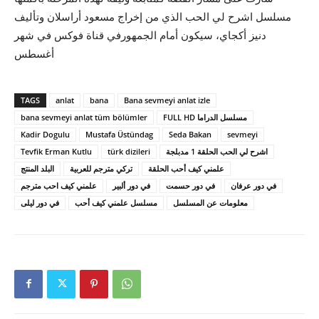
مسلسل اشرح لي الحب الذي من إخراج مسعود أراسلان وتأليف
دنيز أكجاي، سيكون أمام الجمهورفي قناة فوكس في شهر
أغسطس
TAGS
anlat
bana
Bana sevmeyi anlat izle
bana sevmeyi anlat tüm bölümler
FULL HD مسلسل الدراما
Kadir Dogulu
Mustafa Üstündag
Seda Bakan
sevmeyi
Tevfik Erman Kutlu
türk dizileri
اشرح لي الحب الحلقة 1 مدبلجة
علمني كيف أحب الحلقة
تركي مترجم للعربية
البلد المنتج
في دور عرفان
في دور حسمت
في دور ألبير
علمني كيف احب مترجم
معلومات عن المسلسل
مسلسل علمني كيف أحب
في دور ليلى