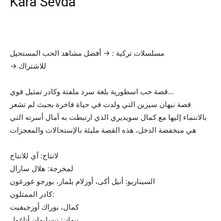
Kara Sevda
مسلسلات تركية : → أفضل مشاهد الحب المستحيل
→ للاشتراك
قصة حب اسطورية بلغة سرد ملفتة وكادر تمثيل قوي…
قصة نيهان سيزين التي ولدت في حياة فاخرة بحيث لم تشعر
بالانتماء إليها مع كمال سويديري الذي ارتبطت به آمال أسرته التي
هي منخفضة الدخل، هذه القصة مليئة بالإستحالات والمعجزات
لانتاج: آي للانتاج
لمخرجة: هلال سارال
السيناريو: أنيل أكى، أوزلام يلماز، بورجو غورغون
كادر الممثلون:
كمال، بوراك أوزجيفيت
نيهان: نيسليهان أتاغول