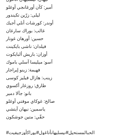
أمير: كآن أورغانجي أوغلو
ليلى: زرّين تكيندور
أوندر: كورشات أنلي أجيك
غالب: بوراك سارغان
حسين: أورهان غونار
فيلدان: ناشى بايكينت
أوزان: باريش ألبايكوت
آسو: ميليسا آسلي باموك
فهيمة: زينو إيراجار
زينب: هازال فيليز كوسى
طارق: روزغار أكسوي
بانو: جآلا دمير
صالح: غوكاي موفتي أوغلو
ياسمين: نيهان آيتشي
حقّي: متين جوشكون
#الحبالمستحيل#نيسليهانأتاغول#بوراكأوزجيفيت