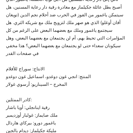
أصبح بطل عائلة جكيلماز مع مغادرة رقية دار رعاية المسنين، هل
سيتمكن ياغمور من الفوز في الحرب ضد أحلام نجم الدين (تويغان
أفان أوغلو) الذي هو صهر ملك لتزويج ملك مع شريكه الثري. هل
سيجتمع ياغمور وملك مع بعضهما البعض على الرغم من كل
المؤامرات التي تحيط بهم، أم لن يجتمعان مع بعضهما البعض، وهل
سيكونان سعداء حتى لو يجتمعان مع بعضهما البعض؟ هذا مخفي
في صفحات القدر
الانتاج: سوراج للأفلام
المنتج: انجي غون دوغدو، اسماعيل غون دوغدو
المخرج – السيناريو: أرسوي غولار
كادر الممثلين:
رقية اينانجلي: أويا باشار
ملك صايماز: غولبار أوزديمير
ياغمور دورو: بيركاي هاردال
مليكة جكيلماز: ديدام بالجين