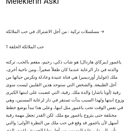
Meleklerin Aski
مسلسلات تركية : من أجل الاشتراك في حب الملائكة →
حب الملائكة الحلقة 1
ياغمور (بيركاي هاردال) هو شاب ذكي، رحيم، مفعم بالحب، تركته
والدته في دار الرعاية عندما كان طفلاً صغيراً…ومن ناحية أخرى،
ملك (غولبار أوزديمير) هي فتاة عنيدة وعادلة وتكرس حياتها من
أجل الطبيعة. والشخص التي ستوحد هذين القلبين ليست سوى
رقية (أويا باشار) والدة ملك. رقية، التي غضبت على ابنتها الكبرى
وزوج ابنتها ولهذا السبب بدأت تستقر في دار لرعاية المسنين، وهي
في نفس الوقت تحب ياغمور مثل ابنها، وعلى هذا تبدأ بوضع خطط
مختلفة حتى يتزوج ياغمور مع ملك. لكن القدر تجعل مهمة رقية
أسهل لأن ياغمور قد وقع في حب ملك من النظرة الأولى؛ والتي
تأتي إلى دار رعاية المسنين من أجل نوايا الحسنة. ياغمور الذي