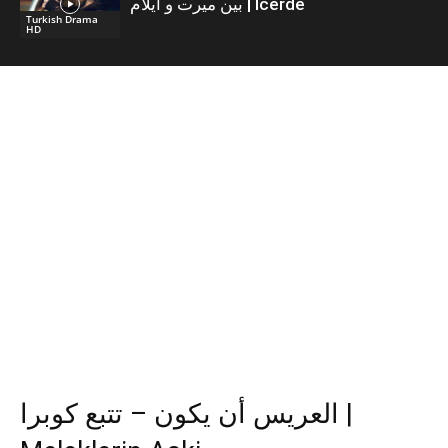
بين ميرت و ايلام | İcerde
Turkish Drama
HD
العريس أن يكون – تتبع كوبرا |