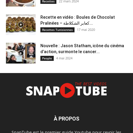
22 mars 2024
Recettes
Recette en vidéo : Boules de Chocolat
Pralinées – كعابر الشكلاطة...
17 mai 2020
Recettes Tunisiennes
Nouvelle : Jason Statham, icône du cinéma
d’action, surmonte le cancer...
4 mai 2024
People
À PROPOS
SnapTube est le premier guide Youtube pour revoir les