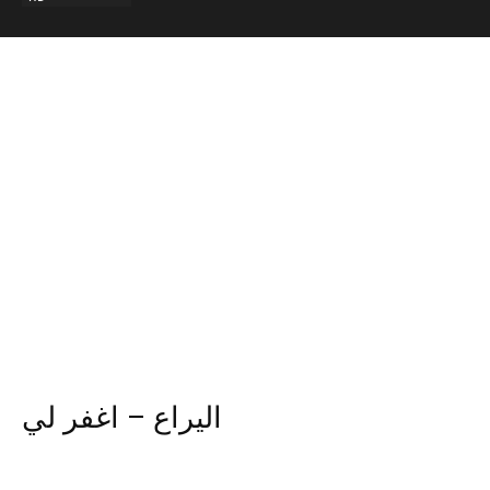
اليراع – اغفر لي