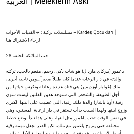
العربية | Meleklerin Aski
مسلسلات تركية : →الفتيات الأخوات – Kardeş Çocukları |
الرجاء الاشتراك هنا
حب الملائكة الحلقة 28
ياغمور (بيركاي هاردال) هو شاب ذكي، رحيم، مفعم بالحب، تركته
والدته في دار الرعاية عندما كان طفلاً صغيراً…ومن ناحية أخرى،
ملك (غولبار أوزديمير) هي فتاة عنيدة وعادلة وتكرس حياتها من
أجل الطبيعة. والشخص التي ستوحد هذين القلبين ليست سوى
رقية (أويا باشار) والدة ملك. رقية، التي غضبت على ابنتها الكبرى
وزوج ابنتها ولهذا السبب بدأت تستقر في دار لرعاية المسنين، وهي
في نفس الوقت تحب ياغمور مثل ابنها، وعلى هذا تبدأ بوضع خطط
مختلفة حتى يتزوج ياغمور مع ملك. لكن القدر تجعل مهمة رقية
أسهل لأن ياغمور قد وقع في حب ملك من النظرة الأولى؛ والتي