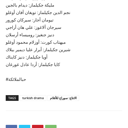
مليكة جكيلماز: ديدام بالجين
نجم الدين جكيلماز: تويغان أفان أوغلو
تيومان أجار: سيركان كورور
سيرجان ألاغوز: علي هان أراجي
دنيز جنغيز: روميساء أرسلان
ميهتاب كورت: أوزلام محمود أوغلو
شيرين جكيلماز: أبرار عليا ديمير بيلاك
أويا جكيلماز: دنيز كايناك
كايا جكيلماز: أردا عادل غورغان
#حبالملائكة
الانتاج: سوراج للأفلام
turkish drama
TAGS