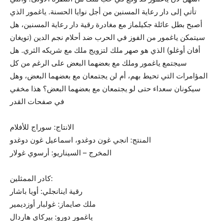
تأتي إلى دار رعاية المسنين من أجل نوايا الحسنة. ياغمور الذي
أصبح بطل عائلة جكيلماز مع مغادرة رقية دار رعاية المسنين، هل
سيتمكن ياغمور من الفوز في الحرب ضد أحلام نجم الدين (تويغان
أفان أوغلو) الذي هو صهر ملك لتزويج ملك مع شريكه الثري. هل
سيجتمع ياغمور وملك مع بعضهما البعض على الرغم من كل
المؤامرات التي تحيط بهم، أم لن يجتمعان مع بعضهما البعض، وهل
سيكونان سعداء حتى لو يجتمعان مع بعضهما البعض؟ هذا مخفي
في صفحات القدر
الانتاج: سوراج للأفلام
المنتج: انجي غون دوغدو، اسماعيل غون دوغدو
المخرج – السيناريو: أرسوي غولار
كادر الممثلين:
رقية اينانجلي: أويا باشار
ملك صايماز: غولبار أوزديمير
ياغمور دورو: بيركاي هاردال