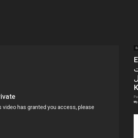
t
lectionnées
r
E
En 
apTube
ت
ل
K
Pa