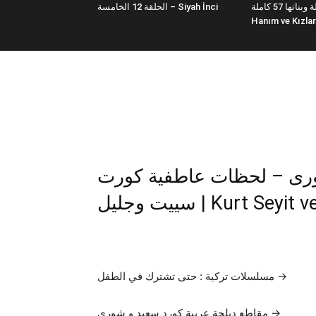
فضيلة وبناتها 57 كاملة | Fazilet
الحلقة 12 الخامسة – Siyah İnci
Hanım ve Kızlar
شورى – لحظات عاطفية كورت
سييت وجليل | Kurt Seyi
مسلسلات تركية : حتى تشترك في الطفل →
مقاطع دبلجة عربية كورد سعيد و شورى →