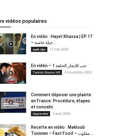
es vidéos populaires
En vidéo : Hayet Khassa | EP 17
– حياة خاصة...
11 mai 2020
حياة خاصة
En vidéo – حب للايجار الحلقة 1
4 novembre 2020
Turkish Drama HD
Comment déposer une plainte
en France: Procédure, étapes
et conseils
3 avril 2024
Apprendre
Recette en vidéo : Makloub
Tunisien – Fast Food – مقلوب...