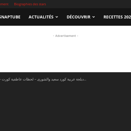
sement
Biographies des stars
apTube.tn
SNAPTUBE
ACTUALITÉS
DÉCOUVRIR
RECETTES 20
- Advertisement -
gardez
En vidéo – دبلجة عربية كورد سعيد والشورى – لحظات عاطفية كورت...
illeures
déos