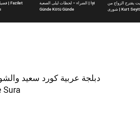
 يقترح الزواج من
الضراء – لحظات ليلى الصعبة | İyi
ı
Günde Kötü Günde
شورى | Kurt Se
دبلجة عربية كورد سعيد وال
t ve Sura