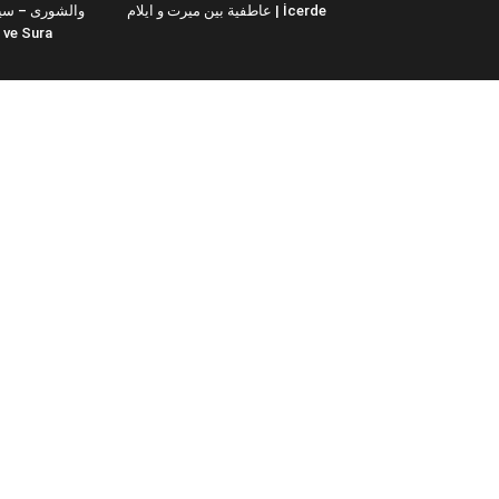
عاطفية بين ميرت و ايلام | İcerde
والشورى – سيت
yit ve Sura