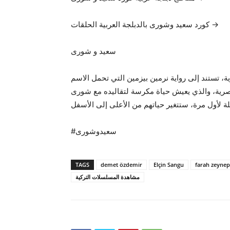
كورد سعيد وشورى بالدبلجة العربية الحلقات →
سعيد و شورى
ية، تستند إلى رواية نرمين بيزمين التي تحمل الاسم
صرية، والذي يعيش حياة مكرسة لتقاليده مع شورى
يلة لأول مرة، ستتغير حياتهم من الأعلى إلى الأسفل
#سعيدوشورى
TAGS
demet özdemir
Elçin Sangu
farah zeynep
مشاهدة المسلسلات التركية