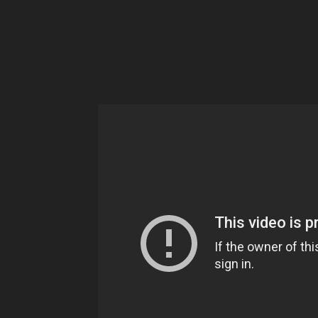
Ne
sé
pa
Sn