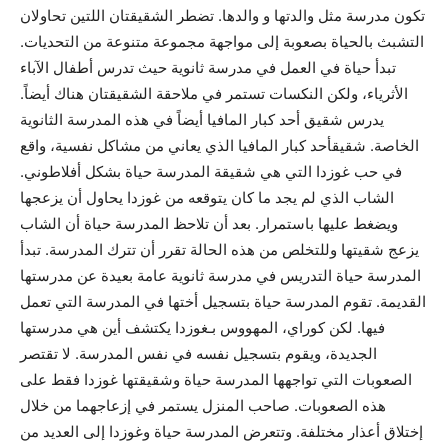
تكون مدرسة مثل والدتها و والدها. تضطر الشقيقتان اللتين تحاولان
التشبث بالحياة بصعوبة إلى مواجهة مجموعة متنوعة من التحديات.
تبدأ حياة في العمل في مدرسة ثانوية حيث تدرس أطفال الآباء
الأثرياء، ولكن النكسات تستمر في ملاحقة الشقيقتان هناك أيضاً.
يدرس شقيق أحد كبار المافيا أيضاً في هذه المدرسة الثانوية
الخاصة. شقيقأحد كبار المافيا الذي يعاني من مشاكل نفسية، واقع
في حب غوزدا التي هي شقيقة المدرسة حياة بشكل أفلاطوني.
الشاب الذي لم يجد ما كان يتوقعه من غوزدا يحاول أن يزعجها
ويضغط عليها باستمرار. بعد أن تلاحظ المدرسة حياة أن الشاب
يزعج شقيتها وللتخلص من هذه الحالة تقرر أن تترك المدرسة. تبدأ
المدرسة حياة التدريس في مدرسة ثانوية عامة بعيدة عن مدرستها
القديمة. تقوم المدرسة حياة بتسجيل أختها في المدرسة التي تعمل
فيها. لكن كوراي، المهووس بـغوزدا يكتشف أين هي مدرستها
الجديدة، ويقوم بتسجيل نفسه في نفس المدرسة. لا تقتصر
الصعوبات التي تواجهها المدرسة حياة وشقيقتها غوزدا فقط على
هذه الصعوبات. صاحب المنزل يستمر في إزعاجهما من خلال
إختلاق أعذار مختلفة. وتتعرض المدرسة حياة وغوزدا إلى العديد من