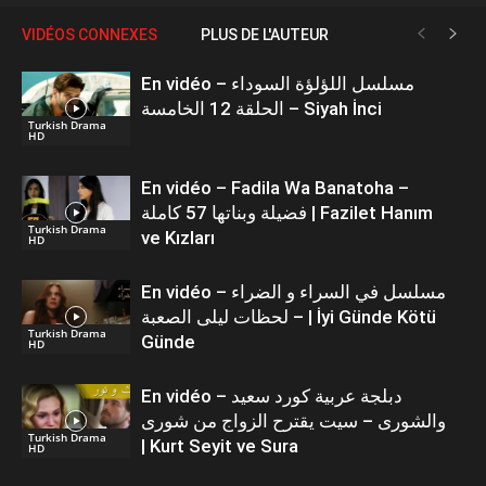
VIDÉOS CONNEXES
PLUS DE L'AUTEUR
En vidéo – مسلسل اللؤلؤة السوداء
الحلقة 12 الخامسة – Siyah İnci
Turkish Drama
HD
En vidéo – Fadila Wa Banatoha –
فضيلة وبناتها 57 كاملة | Fazilet Hanım
Turkish Drama
ve Kızları
HD
En vidéo – مسلسل في السراء و الضراء
– لحظات ليلى الصعبة | İyi Günde Kötü
Turkish Drama
Günde
HD
En vidéo – دبلجة عربية كورد سعيد
والشورى – سيت يقترح الزواج من شورى
Turkish Drama
| Kurt Seyit ve Sura
HD