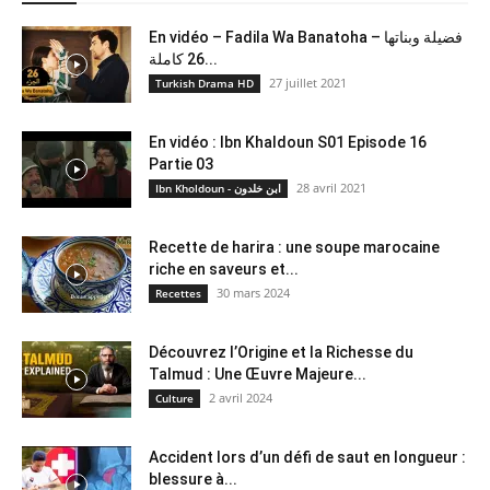
En vidéo – Fadila Wa Banatoha – فضيلة وبناتها
26 كاملة...
27 juillet 2021
Turkish Drama HD
En vidéo : Ibn Khaldoun S01 Episode 16
Partie 03
28 avril 2021
Ibn Kholdoun - ابن خلدون
Recette de harira : une soupe marocaine
riche en saveurs et...
30 mars 2024
Recettes
Découvrez l’Origine et la Richesse du
Talmud : Une Œuvre Majeure...
2 avril 2024
Culture
Accident lors d’un défi de saut en longueur :
blessure à...