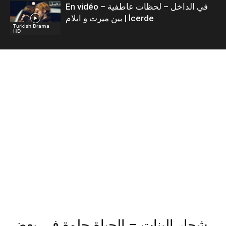
En vidéo – في الداخل – لحظات عاطفية
بين ميرت و ايلام | İcerde
Turkish Drama
HD
شجار البنات – الحياة حلوة في بعض