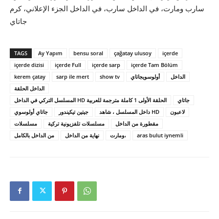
سارب ومارت، في الداخل سارب، في الداخل الجزء الإعلاني، كرم
جاتاي
TAGS
Ay Yapım
bensu soral
çağatay ulusoy
içerde
içerde dizisi
içerde Full
içerde sarp
içerde Tam Bölüm
الداخل
أولوسويجاتاي
show tv
sarp ile mert
kerem çatay
الداخل الحلقة
جاتاي
المسلسل التركي في الداخل HD الحلقة الأولى 1 كاملة مترجمة للعربية
لاعبون
داخل المسلسل ، شاهد HD
جيتين تيكيندور
جاتاي أولوسوي
مقطورة من الداخل
مسلسلات تلفزيونية تركية
مسلسلات
‬aras bulut iynemli
ومارت،
نهاية من الداخل
من الداخل بالكامل