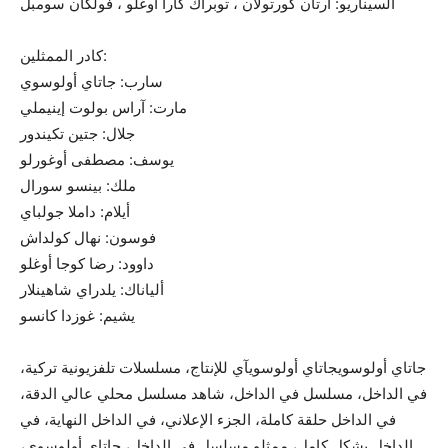
السيناريو: أرتان كورتولان ، توبراك كارا أوغلو ، فولكان سومبل
كادر الممثلين:
سارب: جاتاي أولوسوي
مارت: آراس بولوت إينيملي
جلال: جتين تكيندور
يوسف: مصطفى أوغورلو
ملك: بينسو سورال
أيلام: داملا جولباي
فوسون: نهال كولداش
داوود: رضا كوجا أوغلو
ألياناك: يلدراي شاهينلار
يشيم: غوزدا كانسو
جاتاي أولوسويجاتاي أولوسويآي للإنتاج، مسلسلات تلفزيونية تركية،
في الداخل، مسلسل في الداخل، شاهد مسلسل محلي عالي الدقة،
في الداخل حلقة كاملة، الجزء الإعلاني، في الداخل النهاية، في
الداخل بشكل كامل، ممثلو مسلسل في الداخل، جاتاي أولوسوي،