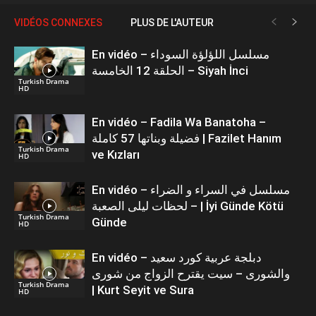
VIDÉOS CONNEXES
PLUS DE L'AUTEUR
En vidéo – مسلسل اللؤلؤة السوداء
الحلقة 12 الخامسة – Siyah İnci
Turkish Drama
HD
En vidéo – Fadila Wa Banatoha –
فضيلة وبناتها 57 كاملة | Fazilet Hanım
Turkish Drama
ve Kızları
HD
En vidéo – مسلسل في السراء و الضراء
– لحظات ليلى الصعبة | İyi Günde Kötü
Turkish Drama
Günde
HD
En vidéo – دبلجة عربية كورد سعيد
والشورى – سيت يقترح الزواج من شورى
Turkish Drama
| Kurt Seyit ve Sura
HD