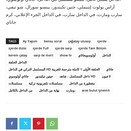
آراس بولوت إينيملي، جتين تكيندور، بينسو سورال، شو تيفي،
سارب ومارت، في الداخل سارب، في الداخل الجزء الإعلاني، كرم
جاتاي
TAGS
Ay Yapım
bensu soral
çağatay ulusoy
içerde
içerde dizisi
içerde Full
içerde sarp
içerde Tam Bölüm
الداخل
أولوسويجاتاي
show tv
sarp ile mert
kerem çatay
الداخل الحلقة
جاتاي
المسلسل التركي في الداخل HD الحلقة الأولى 1 كاملة مترجمة للعربية
لاعبون
داخل المسلسل ، شاهد HD
جيتين تيكيندور
جاتاي أولوسوي
مقطورة من الداخل
مسلسلات تلفزيونية تركية
مسلسلات
‬aras bulut iynemli
ومارت،
نهاية من الداخل
من الداخل بالكامل