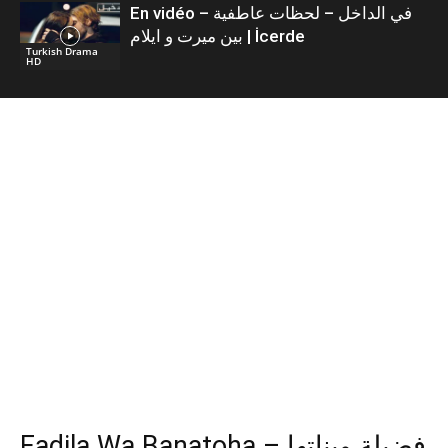
En vidéo – في الداخل – لحظات عاطفية
بين ميرت و ايلام | İcerde
Turkish Drama
HD
Fadila Wa Banatoha – فضيلة وبناتها