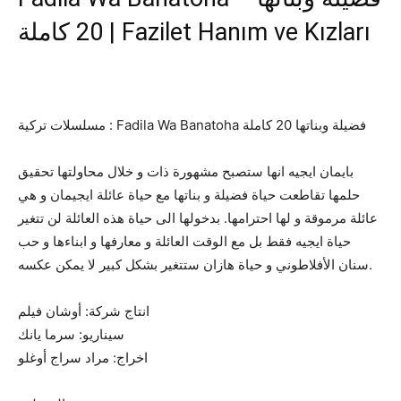
20 كاملة | Fazilet Hanım ve Kızları
مسلسلات تركية : Fadila Wa Banatoha فضيلة وبناتها 20 كاملة
بايمان ايجيه انها ستصبح مشهورة ذات و خلال محاولتها تحقيق
حلمها تقاطعت حياة فضيلة و بناتها مع حياة عائلة ايجيمان و هي
عائلة مرموقة و لها احترامها. بدخولها الى حياة هذه العائلة لن تتغير
حياة ايجيه فقط بل مع الوقت العائلة و معارفها و ابناءها و حب
سنان الأفلاطوني و حياة هازان ستتغير بشكل كبير لا يمكن عكسه.
انتاج شركة: أوشان فيلم
سيناريو: سرما يانك
اخراج: مراد سراج أوغلو