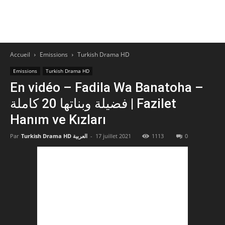
Accueil
Emissions
Turkish Drama HD
Emissions
Turkish Drama HD
En vidéo – Fadila Wa Banatoha –
فضيلة وبناتها 20 كاملة | Fazilet
Hanım ve Kızları
Par
Turkish Drama HD العربية
-
17 juillet 2021
1113
0