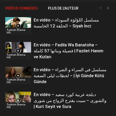
VIDÉOS CONNEXES
PLUS DE L'AUTEUR
En vidéo – مسلسل اللؤلؤة السوداء
الحلقة 12 الخامسة – Siyah İnci
Turkish Drama
HD
En vidéo – Fadila Wa Banatoha –
فضيلة وبناتها 57 كاملة | Fazilet Hanım
Turkish Drama
ve Kızları
HD
En vidéo – مسلسل في السراء و الضراء
– لحظات ليلى الصعبة | İyi Günde Kötü
Turkish Drama
Günde
HD
En vidéo – دبلجة عربية كورد سعيد
والشورى – سيت يقترح الزواج من شورى
Turkish Drama
| Kurt Seyit ve Sura
HD