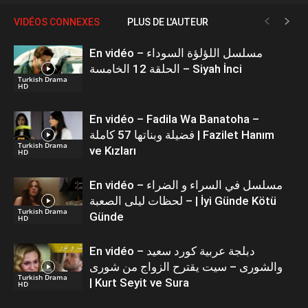
VIDÉOS CONNEXES
PLUS DE L'AUTEUR
En vidéo – مسلسل اللؤلؤة السوداء
الحلقة 12 الخامسة – Siyah İnci
Turkish Drama
HD
En vidéo – Fadila Wa Banatoha –
فضيلة وبناتها 57 كاملة | Fazilet Hanım
Turkish Drama
ve Kızları
HD
En vidéo – مسلسل في السراء و الضراء
– لحظات ليلى الصعبة | İyi Günde Kötü
Turkish Drama
Günde
HD
En vidéo – دبلجة عربية كورد سعيد
والشورى – سيت يقترح الزواج من شورى
Turkish Drama
| Kurt Seyit ve Sura
HD