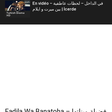
En vidéo – في الداخل – لحظات عاطفية
بين ميرت و ايلام | İcerde
Turkish Drama
HD
Fadila Wa Banatoha – فضيلة وبناتها