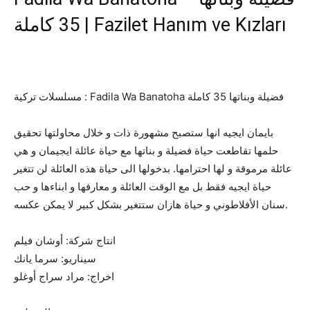
35 كاملة | Fazilet Hanım ve Kızları
مسلسلات تركية : Fadila Wa Banatoha فضيلة وبناتها 35 كاملة
بايمان ايجيه انها ستصبح مشهورة ذات و خلال محاولتها تحقيق
حلمها تقاطعت حياة فضيلة و بناتها مع حياة عائلة ايجيمان و هي
عائلة مرموقة و لها احترامها. بدخولها الى حياة هذه العائلة لن تتغير
حياة ايجيه فقط بل مع الوقت العائلة و معارفها و ابناءها و حب
سنان الأفلاطوني و حياة هازان ستتغير بشكل كبير لا يمكن عكسه.
انتاج شركة: أوشان فيلم
سيناريو: سرما يانك
اخراج: مراد سراج أوغلو