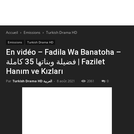
Accueil
Emissions
Turkish Drama HD
Emissions
Turkish Drama HD
En vidéo – Fadila Wa Banatoha –
فضيلة وبناتها 35 كاملة | Fazilet
Hanım ve Kızları
Par
Turkish Drama HD العربية
-
8 août 2021
2061
0