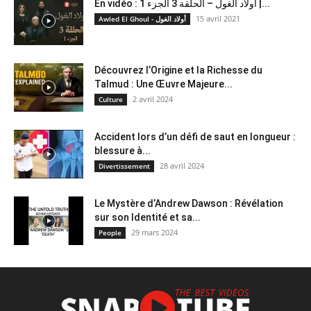
En vidéo : أولاد الغول – الحلقة 3 الجزء 1 |...
15 avril 2021
Awled El Ghoul - أولاد الغول
Découvrez l’Origine et la Richesse du
Talmud : Une Œuvre Majeure...
2 avril 2024
Culture
Accident lors d’un défi de saut en longueur :
blessure à...
28 avril 2024
Divertissement
Le Mystère d’Andrew Dawson : Révélation
sur son Identité et sa...
29 mars 2024
People