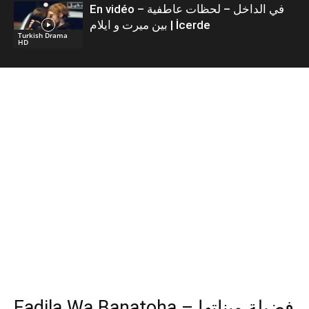
En vidéo – في الداخل – لحظات عاطفية
بين ميرت و ايلام | İcerde
Turkish Drama
HD
Fadila Wa Banatoha – فضيلة وبناتها