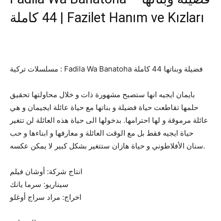
44 كاملة | Fazilet Hanım ve Kızları
مسلسلات تركية : Fadila Wa Banatoha فضيلة وبناتها 44 كاملة
بايمان ايجيه انها ستصبح مشهورة ذات و خلال محاولتها تحقيق
حلمها تقاطعت حياة فضيلة و بناتها مع حياة عائلة ايجيمان و هي
عائلة مرموقة و لها احترامها. بدخولها الى حياة هذه العائلة لن تتغير
حياة ايجيه فقط بل مع الوقت العائلة و معارفها و ابناءها و حب
سنان الأفلاطوني و حياة هازان ستتغير بشكل كبير لا يمكن عكسه.
انتاج شركة: أوشان فيلم
سيناريو: سرما يانك
اخراج: مراد سراج أوغلو