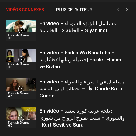
VIDÉOS CONNEXES
PLUS DE L'AUTEUR
En vidéo – مسلسل اللؤلؤة السوداء
الحلقة 12 الخامسة – Siyah İnci
Turkish Drama
HD
En vidéo – Fadila Wa Banatoha –
فضيلة وبناتها 57 كاملة | Fazilet Hanım
Turkish Drama
ve Kızları
HD
En vidéo – مسلسل في السراء و الضراء
– لحظات ليلى الصعبة | İyi Günde Kötü
Turkish Drama
Günde
HD
En vidéo – دبلجة عربية كورد سعيد
والشورى – سيت يقترح الزواج من شورى
Turkish Drama
| Kurt Seyit ve Sura
HD