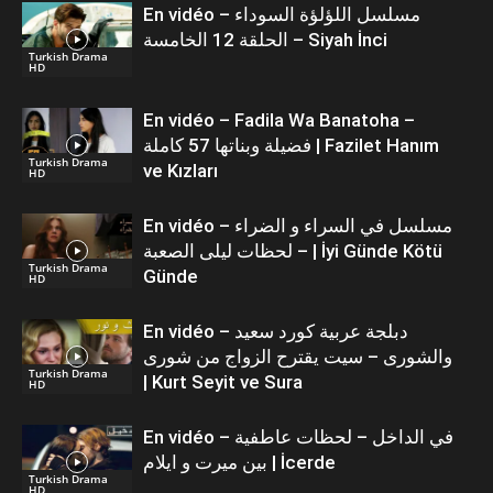
En vidéo – مسلسل اللؤلؤة السوداء
الحلقة 12 الخامسة – Siyah İnci
Turkish Drama
HD
En vidéo – Fadila Wa Banatoha –
فضيلة وبناتها 57 كاملة | Fazilet Hanım
Turkish Drama
ve Kızları
HD
En vidéo – مسلسل في السراء و الضراء
– لحظات ليلى الصعبة | İyi Günde Kötü
Turkish Drama
Günde
HD
En vidéo – دبلجة عربية كورد سعيد
والشورى – سيت يقترح الزواج من شورى
Turkish Drama
| Kurt Seyit ve Sura
HD
En vidéo – في الداخل – لحظات عاطفية
بين ميرت و ايلام | İcerde
Turkish Drama
HD