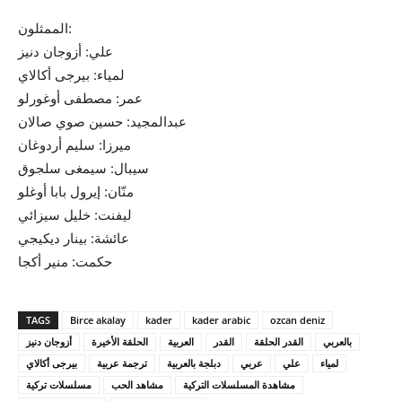
الممثلون:
علي: أزوجان دنيز
لمياء: بيرجى أكالاي
عمر: مصطفى أوغورلو
عبدالمجيد: حسين صوي صالان
ميرزا: سليم أردوغان
سيبال: سيمغى سلجوق
منّان: إيرول بابا أوغلو
ليفنت: خليل سيزائي
عائشة: بينار ديكيجي
حكمت: منير أكجا
TAGS
Birce akalay
kader
kader arabic
ozcan deniz
بالعربي
القدر الحلقة
القدر
العربية
الحلقة الأخيرة
أزوجان دنيز
لمياء
علي
عربي
دبلجة بالعربية
ترجمة عربية
بيرجى أكالاي
مشاهدة المسلسلات التركية
مشاهد الحب
مسلسلات تركية