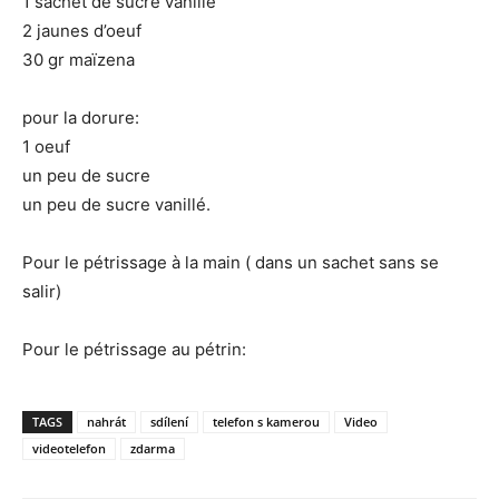
1 sachet de sucre vanillé
2 jaunes d’oeuf
30 gr maïzena
pour la dorure:
1 oeuf
un peu de sucre
un peu de sucre vanillé.
Pour le pétrissage à la main ( dans un sachet sans se
salir)
Pour le pétrissage au pétrin:
TAGS
nahrát
sdílení
telefon s kamerou
Video
videotelefon
zdarma