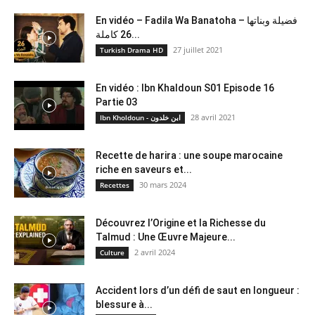
En vidéo – Fadila Wa Banatoha – فضيلة وبناتها
26 كاملة...
27 juillet 2021
Turkish Drama HD
En vidéo : Ibn Khaldoun S01 Episode 16
Partie 03
28 avril 2021
Ibn Kholdoun - ابن خلدون
Recette de harira : une soupe marocaine
riche en saveurs et...
30 mars 2024
Recettes
Découvrez l’Origine et la Richesse du
Talmud : Une Œuvre Majeure...
2 avril 2024
Culture
Accident lors d’un défi de saut en longueur :
blessure à...