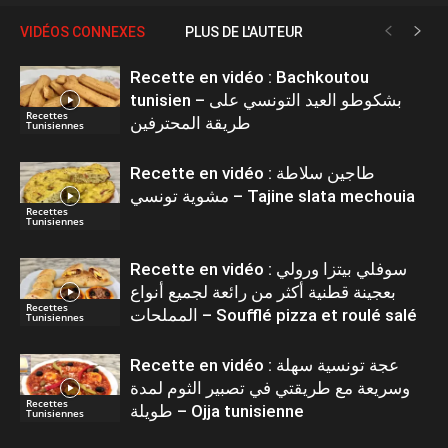
VIDÉOS CONNEXES
PLUS DE L'AUTEUR
Recette en vidéo : Bachkoutou
tunisien – بشكوطو العيد التونسي على
Recettes
طريقة المحترفين
Tunisiennes
Recette en vidéo : طاجين سلاطة
مشوية تونسي – Tajine slata mechouia
Recettes
Tunisiennes
Recette en vidéo : سوفلي بيتزا ورولي
بعجينة قطنية أكثر من رائعة لجميع أنواع
Recettes
المملحات – Soufflé pizza et roulé salé
Tunisiennes
Recette en vidéo : عجة تونسية سهلة
وسريعة مع طريقتي في تصبير الثوم لمدة
Recettes
طويلة – Ojja tunisienne
Tunisiennes