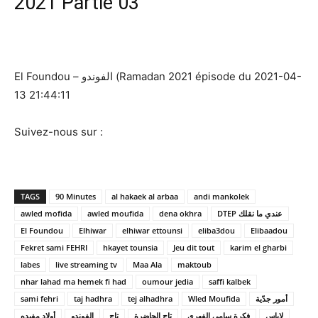
2021 Partie 03
El Foundou – الفوندو (Ramadan 2021 épisode du 2021-04-
13 21:44:11
Suivez-nous sur :
TAGS
90 Minutes
al hakaek al arbaa
andi mankolek
awled mofida
awled moufida
dena okhra
DTEP عندي ما نقلك
El Foundou
Elhiwar
elhiwar ettounsi
eliba3dou
Elibaadou
Fekret sami FEHRI
hkayet tounsia
Jeu dit tout
karim el gharbi
labes
live streaming tv
Maa Ala
maktoub
nhar lahad ma hemek fi had
oumour jedia
saffi kalbek
sami fehri
taj hadhra
tej alhadhra
Wled Moufida
أمور جدّية
لاباس
فكرة سامي الفهري
تاج الحاضرة
تاج
الفوندو
أولاد مفيده